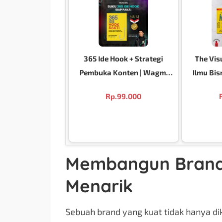
365 Ide Hook + Strategi
The Vis
Pembuka Konten | Wagmi
Ilmu Bis
Hook Blueprint | Rahasia
d
Rp.
99.000
Video Langsung Fyp By Leo
Giovanni
Membangun Brand
Menarik
Sebuah brand yang kuat tidak hanya dike