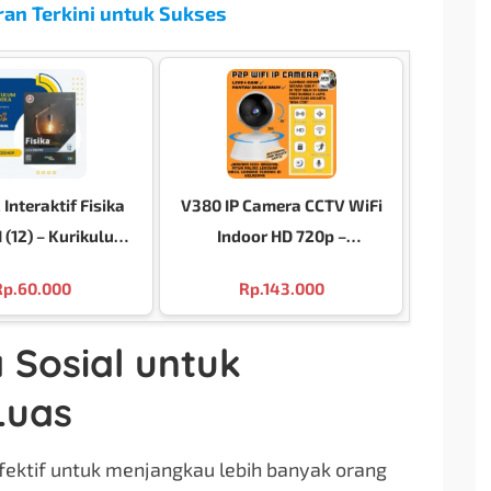
n Terkini untuk Sukses
Interaktif Fisika
V380 IP Camera CCTV WiFi
I (12) – Kurikulum
Indoor HD 720p –
ka 2025/2026
Pengawasan Terbaik untuk
Rp.
60.000
Rp.
143.000
Rumah dan Bisnis Anda
Sosial untuk
Luas
efektif untuk menjangkau lebih banyak orang