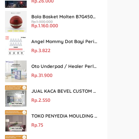
Rp.
26.000
Bola Basket Molten B7G4500 Size 7 – Resmi FIBA & IBL
Rp.
1.300.000
Rp.
1.160.000
Angel Mommy Dot Bayi Peristaltic S/M/L/X-Cut / Puting Lebar Buram 10pcs
Rp.
3.822
Oto Underpad / Healer Perlak Sekali Pakai 60×90 cm, Isi 10 Lembar
Rp.
31.900
JUAL KACA BEVEL CUSTOM PROFESIONAL DI MALANG
Rp.
2.550
TOKO PENYEDIA MOULDING GYPSUM BERKUALITAS DI MALANG
Rp.
75