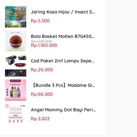
Jaring Kasa Hijau / Insect Screen Net – Kualitas Terjamin & Harga Eceran Terjangkau
Rp.
5.500
Bola Basket Molten B7G4500 Size 7 – Resmi FIBA & IBL
Rp.
1.300.000
Rp.
1.160.000
Cod Paket 2in1 Lampu Sepeda Led Light Depan Dan Belakang Rechargeable
Rp.
26.000
【Bundle 3 Pcs】Madame Gie Shower Glow – Solusi Perawatan Kulit dalam Satu Paket!
Rp.
66.500
Angel Mommy Dot Bayi Peristaltic S/M/L/X-Cut / Puting Lebar Buram 10pcs
Rp.
3.822