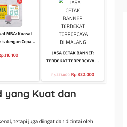
ual MBA: Kuasai
nis dengan Cepat
an Mudah!
JASA CETAK BANNER
Rp.
116.100
TERDEKAT TERPERCAYA DI
MALANG
Rp.
332.000
Rp.
337.000
 yang Kuat dan
nal, tetapi juga diingat dan dicintai oleh