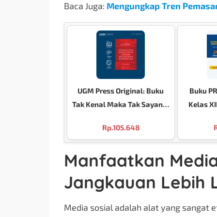
Baca Juga:
Mengungkap Tren Pemasara
UGM Press Original: Buku
Buku PR 
Tak Kenal Maka Tak Sayang:
Kelas XI
Penelitian Kualitatif Dalam
Merde
Rp.
105.648
Pelayanan Kesehatan
Manfaatkan Media 
Jangkauan Lebih 
Media sosial adalah alat yang sangat 