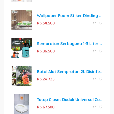
Wallpaper Foam Stiker Dinding Salur Kayu PVC 120 X 280 Sticker Dinding Motif Marmer Series DW
Rp.
54.500
Semprotan Serbaguna 1-3 Liter untuk Disinfektan, Tanaman, dan Pembersihan Rumah
Rp.
36.500
Botol Alat Semprotan 2L Disinfektan Tanaman Air Burung Sprayer 2 Liter
Rp.
24.725
Tutup Closet Duduk Universal Cocok Semua Merk Komplit + Baut
Rp.
67.500