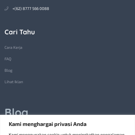
+(62) 8777 566 0088
Cari Tahu
Cara Kerja
FAQ
Blog
Lihat Iklan
Blog
Kami menghargai privasi Anda
Jasa Pembuatan Lift Barang: Solusi Transportasi Vertikal
Kami menggunakan cookie untuk meningkatkan pengalaman