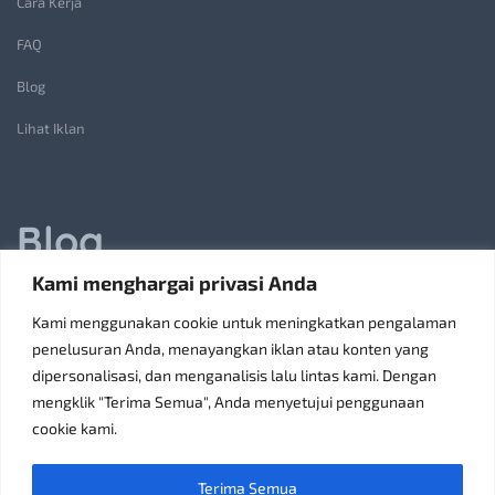
Cara Kerja
FAQ
Blog
Lihat Iklan
Blog
Kami menghargai privasi Anda
Jasa Pembuatan Lift Barang: Solusi Transportasi Vertikal
Kami menggunakan cookie untuk meningkatkan pengalaman
Receiving Parcels and Mail at a Rented Room in Singapore
penelusuran Anda, menayangkan iklan atau konten yang
dipersonalisasi, dan menganalisis lalu lintas kami. Dengan
6 Tips Pilih Oven Listrik Terbaik Sesuai Kebutuhan
mengklik "Terima Semua", Anda menyetujui penggunaan
Konsultan Pajak Bandung Jakarta Solusi Bisnis
cookie kami.
Discoverypropertyid Solusi Website Properti Terbaik
Terima Semua