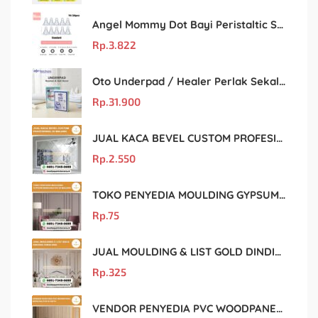
Angel Mommy Dot Bayi Peristaltic S/M/L/X-Cut / Puting Lebar Buram 10pcs
Rp.
3.822
Oto Underpad / Healer Perlak Sekali Pakai 60×90 cm, Isi 10 Lembar
Rp.
31.900
JUAL KACA BEVEL CUSTOM PROFESIONAL DI MALANG
Rp.
2.550
TOKO PENYEDIA MOULDING GYPSUM BERKUALITAS DI MALANG
Rp.
75
JUAL MOULDING & LIST GOLD DINDING DI MALANG
Rp.
325
VENDOR PENYEDIA PVC WOODPANEL BERKUALITAS DI BATU