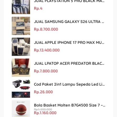
JUAL PLAYSTATION 5 PRO BLACK MARKET MURAH DAN ORIGINAL
Rp.
4
JUAL SAMSUNG GALAXY S26 ULTRA MURAH DAN ORIGINAL
Rp.
8.700.000
JUAL APPLE IPHONE 17 PRO MAX MURAH DAN ORIGINAL
Rp.
13.400.000
JUAL LPATOP ACER PREDATOR BLACK MARKET MURAH DAN ORIGINAL
Rp.
7.800.000
Cod Paket 2in1 Lampu Sepeda Led Light Depan Dan Belakang Rechargeable
Rp.
26.000
Bola Basket Molten B7G4500 Size 7 – Resmi FIBA & IBL
Rp.
1.300.000
Rp.
1.160.000