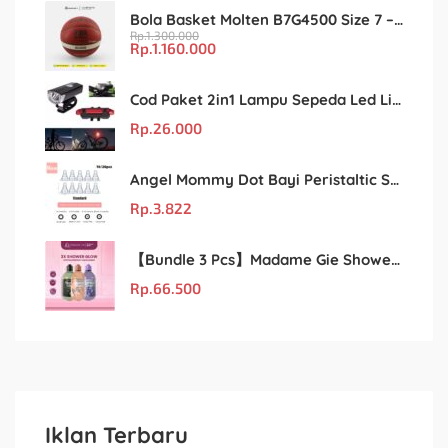
Bola Basket Molten B7G4500 Size 7 – Resmi FIBA & IBL
Rp.
1.300.000
Rp.
1.160.000
Cod Paket 2in1 Lampu Sepeda Led Light Depan Dan Belakang Rechargeable
Rp.
26.000
Angel Mommy Dot Bayi Peristaltic S/M/L/X-Cut / Puting Lebar Buram 10pcs
Rp.
3.822
【Bundle 3 Pcs】Madame Gie Shower Glow – Solusi Perawatan Kulit dalam Satu Paket!
Rp.
66.500
Iklan Terbaru