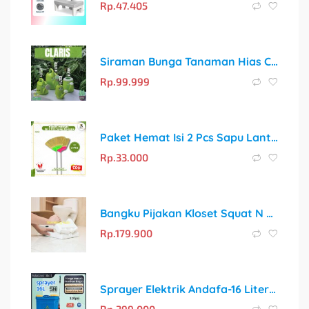
Rp.
47.405
Siraman Bunga Tanaman Hias Claris Alat Penyiram Siram Pohon Premium
Rp.
99.999
Paket Hemat Isi 2 Pcs Sapu Lantai Rayung Berkualitas Anti Rontok
Rp.
33.000
Bangku Pijakan Kloset Squat N Go: Solusi Sehat untuk Toilet Duduk
Rp.
179.900
Sprayer Elektrik Andafa-16 Liter Sni Alat Semprot Tanaman Pertanian