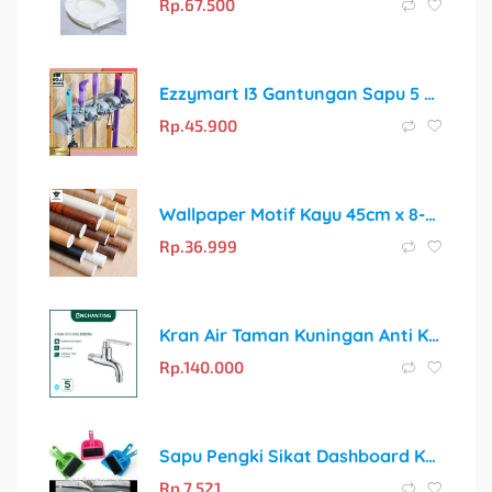
Rp.
67.500
Ezzymart I3 Gantungan Sapu 5 Slot Hook Alat Pel Mop Magic Holder Serbaguna
Rp.
45.900
Wallpaper Motif Kayu 45cm x 8-9m / Dekorasi Stiker Dinding
Rp.
36.999
Kran Air Taman Kuningan Anti Karat Europe Enchanting E1512
Rp.
140.000
Sapu Pengki Sikat Dashboard Kolong Mini Dust Mobil O606
Rp.
7.521