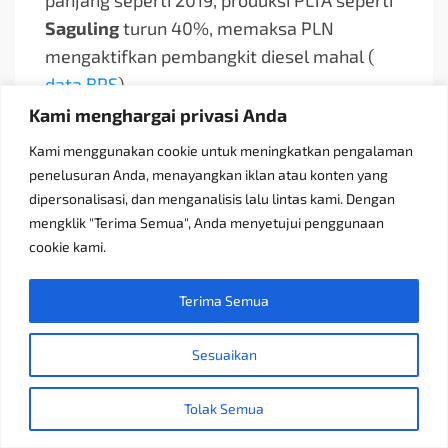
Saguling
turun 40%, memaksa PLN
mengaktifkan pembangkit diesel mahal (
data BPS
).
Kami menghargai privasi Anda
Solusi yang sedang diuji adalah
PLTA mikro
Kami menggunakan cookie untuk meningkatkan pengalaman
(5-100 kW) untuk pedesaan. Di Kalimantan,
penelusuran Anda, menayangkan iklan atau konten yang
proyek
MHP (Micro Hydro Power)
oleh
dipersonalisasi, dan menganalisis lalu lintas kami. Dengan
UNDP telah menerangi 50 desa terpencil
mengklik "Terima Semua", Anda menyetujui penggunaan
dengan turbin sederhana.
cookie kami.
Ke depan, fokusnya adalah
PLTA hybrid
Terima Semua
yang dipadukan dengan surya/angin, seperti
rencana di NTT. Jika dikelola baik,
Sesuaikan
hidroelektrik bisa jadi penopang transisi
energi Indonesia—asal dampak sosial
Tolak Semua
seperti relokasi warga di sekitar bendungan