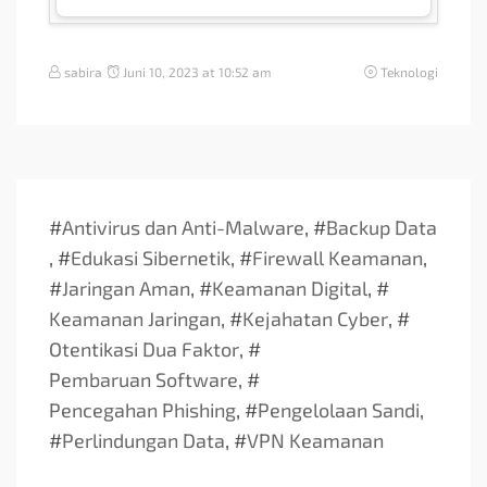
sabira
Juni 10, 2023 at 10:52 am
Teknologi
#
Antivirus dan Anti-Malware
, #
Backup Data
, #
Edukasi Sibernetik
, #
Firewall Keamanan
,
#
Jaringan Aman
, #
Keamanan Digital
, #
Keamanan Jaringan
, #
Kejahatan Cyber
, #
Otentikasi Dua Faktor
, #
Pembaruan Software
, #
Pencegahan Phishing
, #
Pengelolaan Sandi
,
#
Perlindungan Data
, #
VPN Keamanan