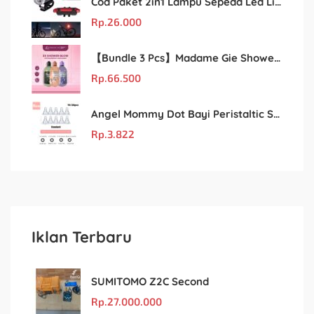
Cod Paket 2in1 Lampu Sepeda Led Light Depan Dan Belakang Rechargeable
Rp.
26.000
【Bundle 3 Pcs】Madame Gie Shower Glow – Solusi Perawatan Kulit dalam Satu Paket!
Rp.
66.500
Angel Mommy Dot Bayi Peristaltic S/M/L/X-Cut / Puting Lebar Buram 10pcs
Rp.
3.822
Iklan Terbaru
SUMITOMO Z2C Second
Rp.
27.000.000