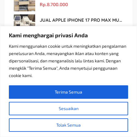
Rp.
8.700.000
JUAL APPLE IPHONE 17 PRO MAX MURAH DAN ORIGINAL
Rp.
13.400.000
Kami menghargai privasi Anda
JUAL LPATOP ACER PREDATOR BLACK MARKET MURAH DAN ORIGINAL
Kami menggunakan cookie untuk meningkatkan pengalaman
Rp.
7.800.000
penelusuran Anda, menayangkan iklan atau konten yang
dipersonalisasi, dan menganalisis lalu lintas kami. Dengan
mengklik "Terima Semua", Anda menyetujui penggunaan
Cod Paket 2in1 Lampu Sepeda Led Light Depan Dan Belakang Rechargeable
cookie kami.
Rp.
26.000
Terima Semua
Bola Basket Molten B7G4500 Size 7 – Resmi FIBA & IBL
Rp.
1.300.000
Rp.
1.160.000
Sesuaikan
Angel Mommy Dot Bayi Peristaltic S/M/L/X-Cut / Puting Lebar Buram 10pcs
Tolak Semua
Rp.
3.822