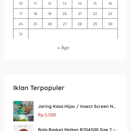
10
11
12
13
14
15
16
17
18
19
20
21
22
23
24
25
26
27
28
29
30
31
« Apr
Iklan Terpopuler
Jaring Kasa Hijau / Insect Screen Net – Kualitas Terjamin & Harga Eceran Terjangkau
Rp.
5.500
Bola Basket Molten B7G4500 Size 7 – Resmi FIBA & IBL