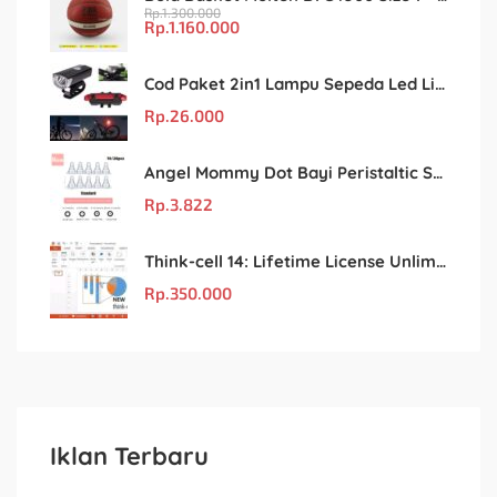
Rp.
1.300.000
Rp.
1.160.000
Cod Paket 2in1 Lampu Sepeda Led Light Depan Dan Belakang Rechargeable
Rp.
26.000
Angel Mommy Dot Bayi Peristaltic S/M/L/X-Cut / Puting Lebar Buram 10pcs
Rp.
3.822
Think-cell 14: Lifetime License Unlimited User untuk PowerPoint & Excel
Rp.
350.000
Iklan Terbaru