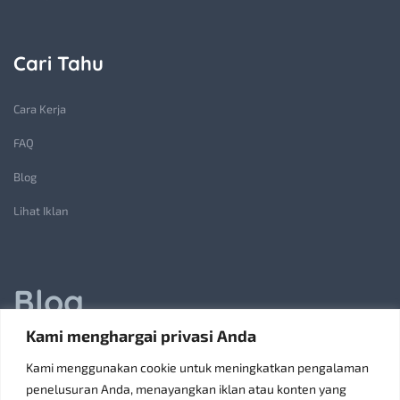
Cari Tahu
Cara Kerja
FAQ
Blog
Lihat Iklan
Blog
Kami menghargai privasi Anda
Jasa Pembuatan Lift Barang: Solusi Transportasi Vertikal
Kami menggunakan cookie untuk meningkatkan pengalaman
Receiving Parcels and Mail at a Rented Room in Singapore
penelusuran Anda, menayangkan iklan atau konten yang