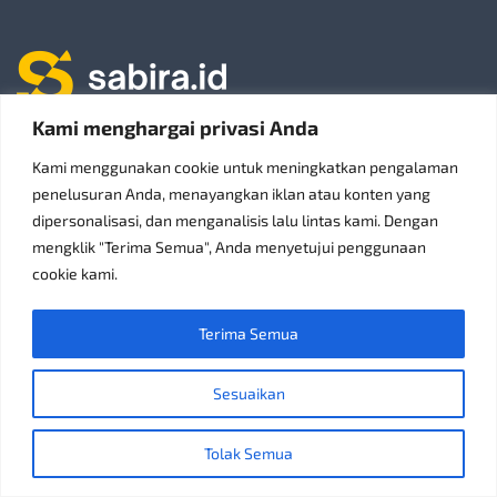
Kami menghargai privasi Anda
Sabira.id adalah platform iklan baris online di Indonesia yang berfokus
Kami menggunakan cookie untuk meningkatkan pengalaman
pada kepercayaan, kesederhanaan, inovasi, dan pelayanan pelanggan.
penelusuran Anda, menayangkan iklan atau konten yang
dipersonalisasi, dan menganalisis lalu lintas kami. Dengan
Didirikan pada 2023, kami menghubungkan pembeli dan penjual.
mengklik "Terima Semua", Anda menyetujui penggunaan
Perumahan BPA III Z 1 15336
cookie kami.
+(62) 8777 566 0088
Terima Semua
Cari Tahu
Sesuaikan
Tolak Semua
Cara Kerja
FAQ