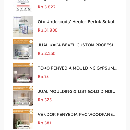
Rp.
3.822
Oto Underpad / Healer Perlak Sekali Pakai 60×90 cm, Isi 10 Lembar
Rp.
31.900
JUAL KACA BEVEL CUSTOM PROFESIONAL DI MALANG
Rp.
2.550
TOKO PENYEDIA MOULDING GYPSUM BERKUALITAS DI MALANG
Rp.
75
JUAL MOULDING & LIST GOLD DINDING DI MALANG
Rp.
325
VENDOR PENYEDIA PVC WOODPANEL BERKUALITAS DI BATU
Rp.
381