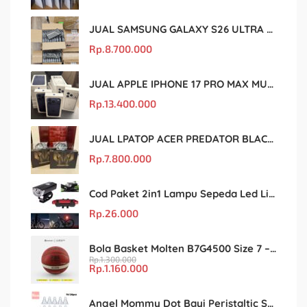
JUAL SAMSUNG GALAXY S26 ULTRA MURAH DAN ORIGINAL
Rp.
8.700.000
JUAL APPLE IPHONE 17 PRO MAX MURAH DAN ORIGINAL
Rp.
13.400.000
JUAL LPATOP ACER PREDATOR BLACK MARKET MURAH DAN ORIGINAL
Rp.
7.800.000
Cod Paket 2in1 Lampu Sepeda Led Light Depan Dan Belakang Rechargeable
Rp.
26.000
Bola Basket Molten B7G4500 Size 7 – Resmi FIBA & IBL
Rp.
1.300.000
Rp.
1.160.000
Angel Mommy Dot Bayi Peristaltic S/M/L/X-Cut / Puting Lebar Buram 10pcs