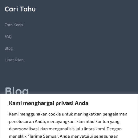
Cari Tahu
Cara Kerja
FAQ
Blog
Lihat Iklan
Blog
Kami menghargai privasi Anda
Jasa Pembuatan Lift Barang: Solusi Transportasi Vertikal
Kami menggunakan cookie untuk meningkatkan pengalaman
Receiving Parcels and Mail at a Rented Room in Singapore
penelusuran Anda, menayangkan iklan atau konten yang
dipersonalisasi, dan menganalisis lalu lintas kami. Dengan
6 Tips Pilih Oven Listrik Terbaik Sesuai Kebutuhan
mengklik "Terima Semua", Anda menyetujui penggunaan