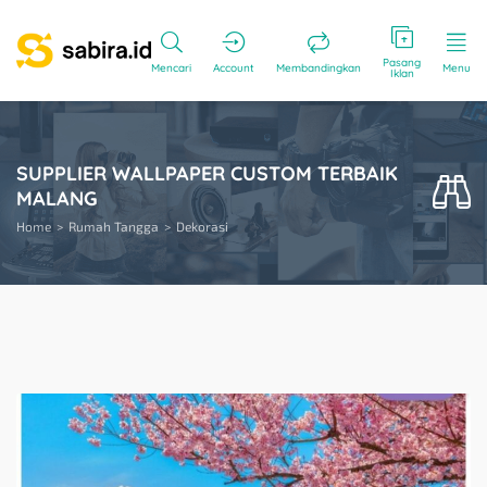
Pasang
Mencari
Account
Membandingkan
Menu
Iklan
SUPPLIER WALLPAPER CUSTOM TERBAIK
MALANG
Home
Rumah Tangga
Dekorasi