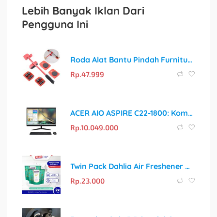
Lebih Banyak Iklan Dari
Pengguna Ini
Roda Alat Bantu Pindah Furnitur – Pindahkan Barang Berat dengan Sangat Mudah!
Rp.
47.999
ACER AIO ASPIRE C22-1800: Komputer All-in-One dengan Performa Intel Core i5
Rp.
10.049.000
Twin Pack Dahlia Air Freshener Heritage Series Teh Keraton Isi 1 75gr Pengharum Ruangan | Wangi Mewah, Menenangkan
Rp.
23.000