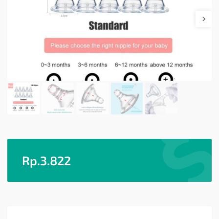
Rp.
3.822