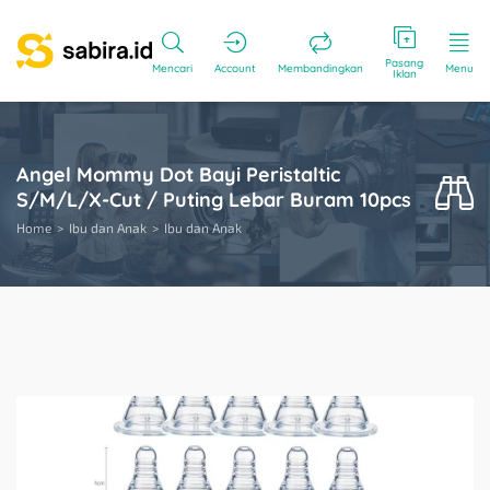
Pasang
Mencari
Account
Membandingkan
Menu
Iklan
Angel Mommy Dot Bayi Peristaltic
S/M/L/X-Cut / Puting Lebar Buram 10pcs
Home
Ibu dan Anak
Ibu dan Anak