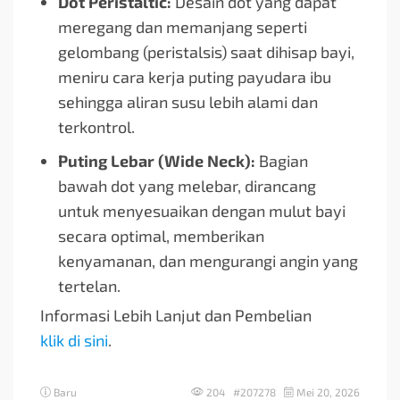
Dot Peristaltic:
Desain dot yang dapat
meregang dan memanjang seperti
gelombang (peristalsis) saat dihisap bayi,
meniru cara kerja puting payudara ibu
sehingga aliran susu lebih alami dan
terkontrol.
Puting Lebar (Wide Neck):
Bagian
bawah dot yang melebar, dirancang
untuk menyesuaikan dengan mulut bayi
secara optimal, memberikan
kenyamanan, dan mengurangi angin yang
tertelan.
Informasi Lebih Lanjut dan Pembelian
klik di sini
.
Baru
204 #207278
Mei 20, 2026