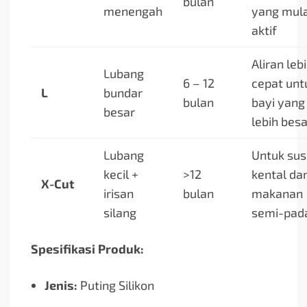
bulan
menengah
yang mula
aktif
Aliran leb
Lubang
6 – 12
cepat unt
L
bundar
bulan
bayi yang
besar
lebih besa
Lubang
Untuk sus
kecil +
>12
kental da
X-Cut
irisan
bulan
makanan
silang
semi-pad
Spesifikasi Produk:
Jenis:
Puting Silikon