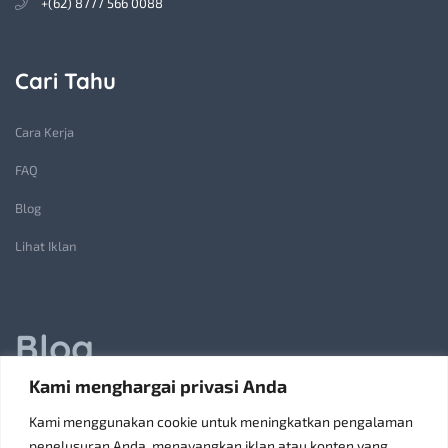
+(62) 8777 566 0088
Cari Tahu
Cara Kerja
FAQ
Blog
Lihat Iklan
Blog
Kami menghargai privasi Anda
Jasa Pembuatan Lift Barang: Solusi Transportasi Vertikal
Kami menggunakan cookie untuk meningkatkan pengalaman
Receiving Parcels and Mail at a Rented Room in Singapore
penelusuran Anda, menayangkan iklan atau konten yang