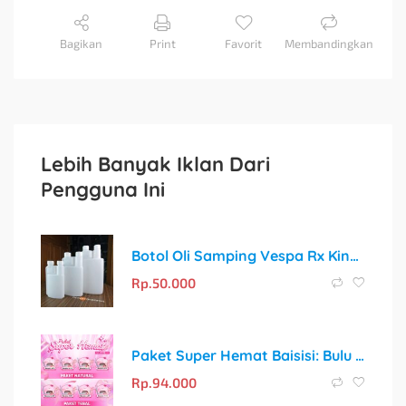
Bagikan
Print
Favorit
Membandingkan
Lebih Banyak Iklan Dari
Pengguna Ini
Botol Oli Samping Vespa Rx King: Takaran Oli yang Akurat untuk Setiap Perjalanan
Rp.
50.000
Paket Super Hemat Baisisi: Bulu Mata Palsu + Tweezer + Lash Glue + Penjepit Sunflower
Rp.
94.000