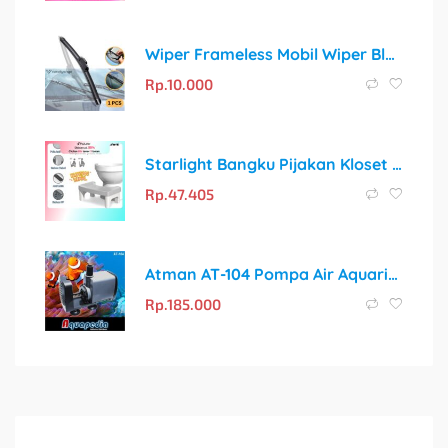
Wiper Frameless Mobil Wiper Blade 14″ Inch | Stock Ready!
Rp.
10.000
Starlight Bangku Pijakan Kloset HSB115: Solusi Sehat untuk Toilet Duduk
Rp.
47.405
Atman AT-104 Pompa Air Aquarium/Aquascape/Kolam Submersible Water Pump AT104
Rp.
185.000