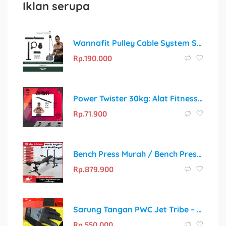
Iklan serupa
Wannafit Pulley Cable System Set | Katrol Fitness Gym Mesin Machine Trisep Triceps Bisep Biceps Pull Down | Alat Olahraga Rumah
Rp.
190.000
Power Twister 30kg: Alat Fitness Portable Pembentuk Otot Profesional
Rp.
71.900
Bench Press Murah / Bench Press Alat Fitness / Bench Press Multifungsi
Rp.
879.900
Sarung Tangan PWC Jet Tribe – Pilihan Terbaik untuk Jetski
Rp.
550.000