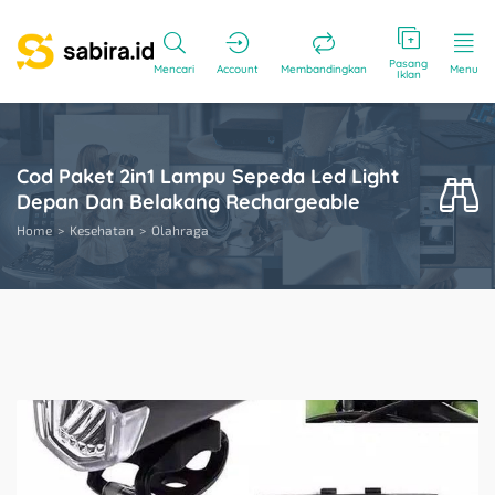
Pasang
Mencari
Account
Membandingkan
Menu
Iklan
Cod Paket 2in1 Lampu Sepeda Led Light
Depan Dan Belakang Rechargeable
Home
Kesehatan
Olahraga