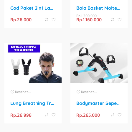
Cod Paket 2in1 Lampu Sepeda Led Light Depan Dan Belakang Rechargeable
Bola Basket Molten B7G4500 Size 7 – Resmi FIBA & IBL
Rp.
1.300.000
Rp.
26.000
Rp.
1.160.000
Kesehatan
Kesehatan
Lung Breathing Trainer Exerciser Device | Alat Latihan Pernafasan Paru-Paru untuk Meningkatkan Stamina & Kapasitas Oksigen Tubuh
Bodymaster Sepeda Statis Mini Bike – Terapi Kaki Tangan Stroke Lansia
Rp.
26.998
Rp.
265.000