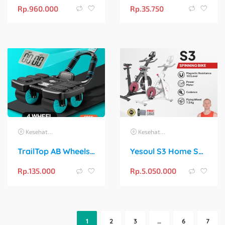
Rp.
960.000
Rp.
35.750
Kesehatan
Kesehatan
TrailTop AB Wheels Plank Trainer: Alat 2-in-1 Pembentuk Otot Inti Terbaik
Yesoul S3 Home Smart Spinning Bike: Sepeda Statis Pintar untuk Gym di Rumah
Rp.
135.000
Rp.
5.050.000
1
2
3
…
6
7