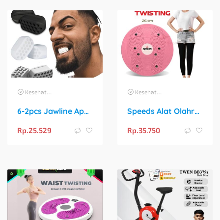
Kesehatan
Kesehatan
6-2pcs Jawline Apen New Muscle Exercise Silikon Latihan Otot Rahang
Speeds Alat Olahraga Magnetic Body Plate Twisting Trimmer
Rp.
25.529
Rp.
35.750