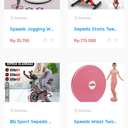
Kesehatan
Kesehatan
Speeds Jogging Waist Twisting Disc: Alat Olahraga Portable 360° untuk Latihan Santai di Rumah
Sepeda Statis Twen BB379Big Belt Bike New Arrival Alat Fitness
Rp.
35.750
Rp.
775.000
Kesehatan
Kesehatan
BG Sport Sepeda Statis Spin Bike: Solusi Fitness Kardio di Rumah
Speeds Waist Twisting Disc 360°: Alat Olahraga Santai untuk Perut Rata dan Tubuh Fleksibel