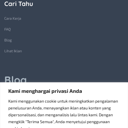
Cari Tahu
Cara Kerja
FAQ
Blog
Lihat Iklan
Blog
Kami menghargai privasi Anda
Jasa Pembuatan Lift Barang: Solusi Transportasi Vertikal
Kami menggunakan cookie untuk meningkatkan pengalaman
Receiving Parcels and Mail at a Rented Room in Singapore
penelusuran Anda, menayangkan iklan atau konten yang
dipersonalisasi, dan menganalisis lalu lintas kami. Dengan
6 Tips Pilih Oven Listrik Terbaik Sesuai Kebutuhan
mengklik "Terima Semua", Anda menyetujui penggunaan
Konsultan Pajak Bandung Jakarta Solusi Bisnis