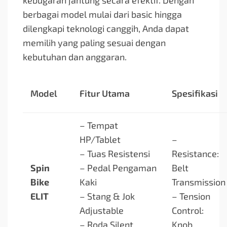
kebugaran jantung secara efektif. Dengan
berbagai model mulai dari basic hingga
dilengkapi teknologi canggih, Anda dapat
memilih yang paling sesuai dengan
kebutuhan dan anggaran.
Model
Fitur Utama
Spesifikasi
– Tempat
HP/Tablet
–
– Tuas Resistensi
Resistance:
Spin
– Pedal Pengaman
Belt
Bike
Kaki
Transmission
ELIT
– Stang & Jok
– Tension
Adjustable
Control:
– Roda Silent
Knob