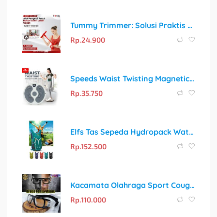
Tummy Trimmer: Solusi Praktis Membentuk Otot Perut dan Membakar Lemak di Rumah
Rp.
24.900
Speeds Waist Twisting Magnetic Trimmer Jogging Body Plate 041-8
Rp.
35.750
Elfs Tas Sepeda Hydropack Water Resistant Trail Marathon Run 1516
Rp.
152.500
Kacamata Olahraga Sport Cougar Minus untuk Basket, Futsal, Motor, dan Badminton
Rp.
110.000