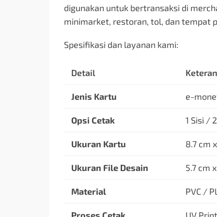
digunakan untuk bertransaksi di merch
minimarket, restoran, tol, dan tempat p
Spesifikasi dan layanan kami:
Detail
Ketera
Jenis Kartu
e-money
Opsi Cetak
1 Sisi / 2
Ukuran Kartu
8.7 cm x
Ukuran File Desain
5.7 cm 
Material
PVC / Pl
Proses Cetak
UV Print