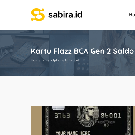
H
Kartu Flazz BCA Gen 2 Saldo
Home
Handphone & Tablet