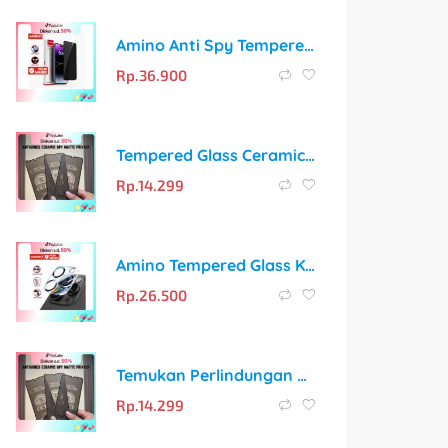
Amino Anti Spy Tempered Glass: Pelindung Privasi dan Layar Terbaik untuk iPhone
Rp.
36.900
Tempered Glass Ceramic SPY Anti Spy Matte untuk Samsung
Rp.
14.299
Amino Tempered Glass Kamera Screen Protector: Lindungi Lensa Kamera iPhone Anda dengan Sempurna
Rp.
26.500
Temukan Perlindungan dan Privasi Terbaik dengan Vivo Anti Gores Ceramic Spy Matte Antispy Series Hogoo Layar Lentur Privacy
Rp.
14.299