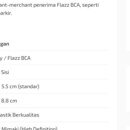
ant-merchant penerima Flazz BCA, seperti
arkir.
ngan
 / Flazz BCA
 Sisi
 5.5 cm (standar)
x 8.8 cm
astik Berkualitas
 Mimaki (High Definition)