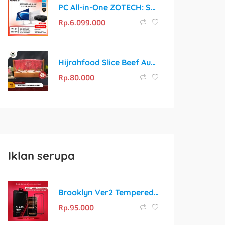
PC All-in-One ZOTECH: Solusi Komputer Lengkap dengan Performa Optimal
Rp.
6.099.000
Hijrahfood Slice Beef Aus Less Fat | Daging Shabu Sapi Rendah Lemak
Rp.
80.000
Iklan serupa
Brooklyn Ver2 Tempered Glass: Pelindung Layar Premium untuk iPhone
Rp.
95.000