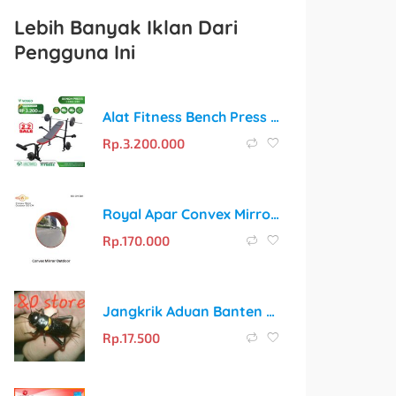
Lebih Banyak Iklan Dari
Pengguna Ini
Alat Fitness Bench Press MWB-3070B Vosgo: Solusi Latihan Lengkap di Rumah
Rp.
3.200.000
Royal Apar Convex Mirror 60cm – Solusi Visibilitas dan Keselamatan untuk Area Indoor & Outdoor
Rp.
170.000
Jangkrik Aduan Banten Asli: Bunyi Keras untuk Masteran Burung dan Pengusir Tikus
Rp.
17.500