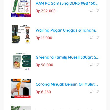
RAM PC Samsung DDR3 8GB 1600MHz PC12800 1.5V Original
Rp.
292.000
Waring Pagar Unggas & Tanaman RK Double Layer – 120cm x 15 Meter
Rp.
15.000
Greenara Family Muesli 500gr: Sarapan Sehat untuk Keluarga Indonesia
Rp.
58.000
Corong Minyak Bensin Oli Mulut Panjang Car Funnel Radiator Longmouth
Rp.
6.250