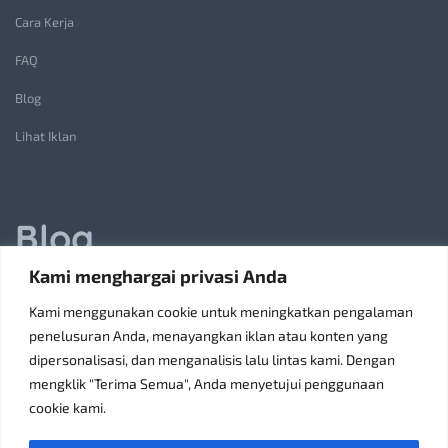
Cara Kerja
FAQ
Blog
Lihat Iklan
Blog
Kami menghargai privasi Anda
Jasa Pembuatan Lift Barang: Solusi Transportasi Vertikal
Kami menggunakan cookie untuk meningkatkan pengalaman
Receiving Parcels and Mail at a Rented Room in Singapore
penelusuran Anda, menayangkan iklan atau konten yang
dipersonalisasi, dan menganalisis lalu lintas kami. Dengan
6 Tips Pilih Oven Listrik Terbaik Sesuai Kebutuhan
mengklik "Terima Semua", Anda menyetujui penggunaan
Konsultan Pajak Bandung Jakarta Solusi Bisnis
cookie kami.
Discoverypropertyid Solusi Website Properti Terbaik