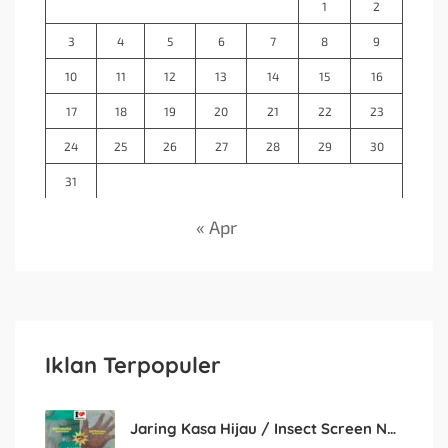
1
2
3
4
5
6
7
8
9
10
11
12
13
14
15
16
17
18
19
20
21
22
23
24
25
26
27
28
29
30
31
« Apr
Iklan Terpopuler
Jaring Kasa Hijau / Insect Screen Net – Kualitas Terjamin & Harga Eceran Terjangkau