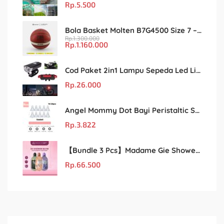
Rp.
5.500
Bola Basket Molten B7G4500 Size 7 – Resmi FIBA & IBL
Rp.
1.300.000
Rp.
1.160.000
Cod Paket 2in1 Lampu Sepeda Led Light Depan Dan Belakang Rechargeable
Rp.
26.000
Angel Mommy Dot Bayi Peristaltic S/M/L/X-Cut / Puting Lebar Buram 10pcs
Rp.
3.822
【Bundle 3 Pcs】Madame Gie Shower Glow – Solusi Perawatan Kulit dalam Satu Paket!
Rp.
66.500