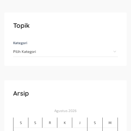
Topik
Kategori
Arsip
Agustus 2026
S
S
R
K
J
S
M