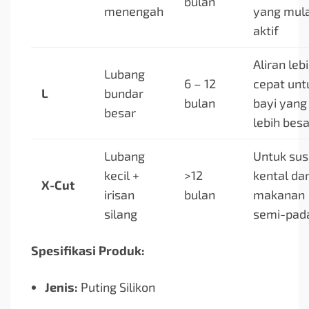
bulan
menengah
yang mula
aktif
Aliran leb
Lubang
6 – 12
cepat unt
L
bundar
bulan
bayi yang
besar
lebih besa
Lubang
Untuk sus
kecil +
>12
kental da
X-Cut
irisan
bulan
makanan
silang
semi-pad
Spesifikasi Produk:
Jenis:
Puting Silikon