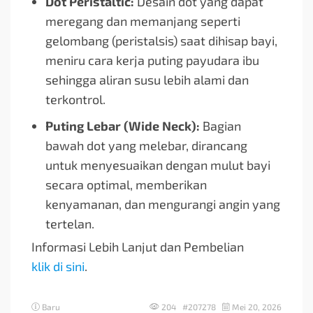
Dot Peristaltic:
Desain dot yang dapat
meregang dan memanjang seperti
gelombang (peristalsis) saat dihisap bayi,
meniru cara kerja puting payudara ibu
sehingga aliran susu lebih alami dan
terkontrol.
Puting Lebar (Wide Neck):
Bagian
bawah dot yang melebar, dirancang
untuk menyesuaikan dengan mulut bayi
secara optimal, memberikan
kenyamanan, dan mengurangi angin yang
tertelan.
Informasi Lebih Lanjut dan Pembelian
klik di sini
.
Baru
204 #207278
Mei 20, 2026