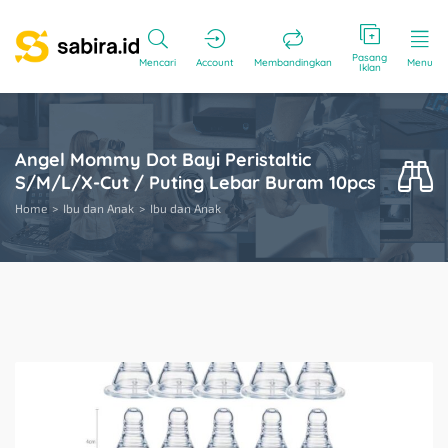
Pasang
Mencari
Account
Membandingkan
Menu
Iklan
Angel Mommy Dot Bayi Peristaltic
S/M/L/X-Cut / Puting Lebar Buram 10pcs
Home
Ibu dan Anak
Ibu dan Anak