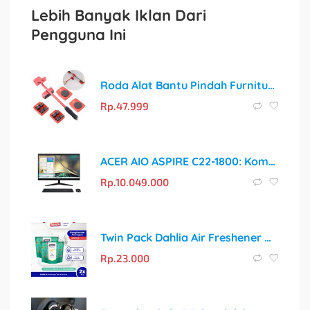
Lebih Banyak Iklan Dari
Pengguna Ini
Roda Alat Bantu Pindah Furnitur – Pindahkan Barang Berat dengan Sangat Mudah!
Rp.
47.999
ACER AIO ASPIRE C22-1800: Komputer All-in-One dengan Performa Intel Core i5
Rp.
10.049.000
Twin Pack Dahlia Air Freshener Heritage Series Teh Keraton Isi 1 75gr Pengharum Ruangan | Wangi Mewah, Menenangkan
Rp.
23.000