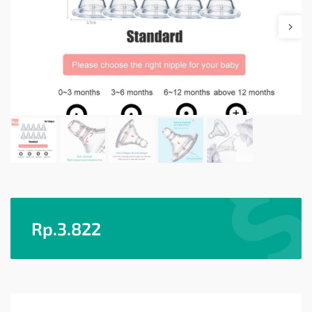
Rp.
3.822