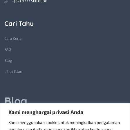
+(62) 8777 566 0088
Cari Tahu
Cara Kerja
FAQ
Blog
Lihat Iklan
Blog
Kami menghargai privasi Anda
Jasa Pembuatan Lift Barang: Solusi Transportasi Vertikal
Kami menggunakan cookie untuk meningkatkan pengalaman
Receiving Parcels and Mail at a Rented Room in Singapore
penelusuran Anda, menayangkan iklan atau konten yang