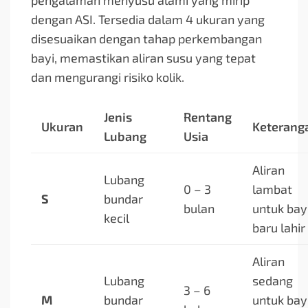
pengalaman menyusu alami yang mirip
dengan ASI. Tersedia dalam 4 ukuran yang
disesuaikan dengan tahap perkembangan
bayi, memastikan aliran susu yang tepat
dan mengurangi risiko kolik.
Jenis
Rentang
Ukuran
Keterang
Lubang
Usia
Aliran
Lubang
0 – 3
lambat
S
bundar
bulan
untuk bay
kecil
baru lahir
Aliran
Lubang
sedang
3 – 6
M
bundar
untuk bay