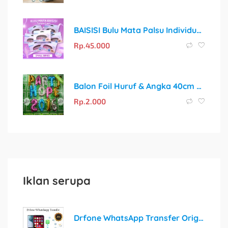
BAISISI Bulu Mata Palsu Individual Lashes Small Z Series All + Tweezer | Eyelash Extension Alami
Rp.
45.000
Balon Foil Huruf & Angka 40cm untuk Dekorasi Acara Spesial
Rp.
2.000
Iklan serupa
Drfone WhatsApp Transfer Original Lifetime