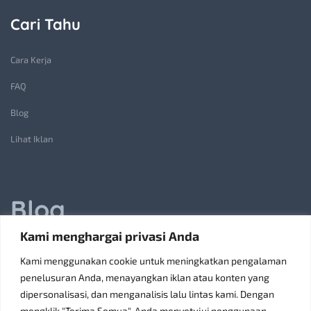
Cari Tahu
Cara Kerja
FAQ
Blog
Lihat Iklan
Blog
Kami menghargai privasi Anda
Jasa Pembuatan Lift Barang: Solusi Transportasi Vertikal
Kami menggunakan cookie untuk meningkatkan pengalaman
Receiving Parcels and Mail at a Rented Room in Singapore
penelusuran Anda, menayangkan iklan atau konten yang
dipersonalisasi, dan menganalisis lalu lintas kami. Dengan
6 Tips Pilih Oven Listrik Terbaik Sesuai Kebutuhan
mengklik "Terima Semua", Anda menyetujui penggunaan