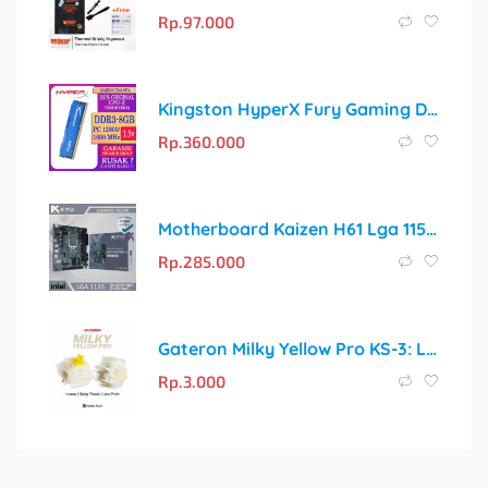
Rp.
97.000
Kingston HyperX Fury Gaming DDR3 8GB 1600MHz PC-12800 1.5V RAM Komputer
Rp.
360.000
Motherboard Kaizen H61 Lga 1155 Ddr3 Mainboard Mobo H61 dengan Slot NVMe
Rp.
285.000
Gateron Milky Yellow Pro KS-3: Linear Switch Legendaris dengan Feel Terbaik
Rp.
3.000