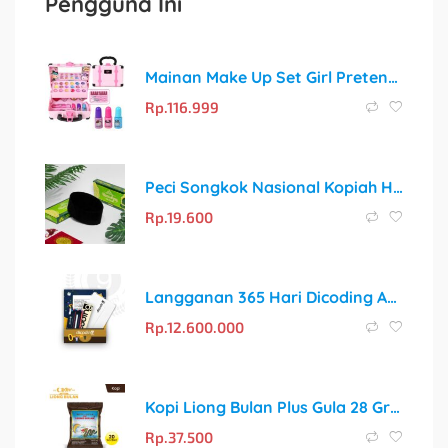
Pengguna Ini
Mainan Make Up Set Girl Pretend Play Untuk Gadis Ulang Tahun Hadiah Set
Rp.
116.999
Peci Songkok Nasional Kopiah Hitam Polos Pria – Nyaman & Berkualitas
Rp.
19.600
Langganan 365 Hari Dicoding Academy
Rp.
12.600.000
Kopi Liong Bulan Plus Gula 28 Gr (isi 20 Sachet)
Rp.
37.500