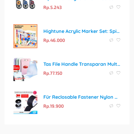
Rp.
5.243
Hightune Acrylic Marker Set: Spidol Akrilik Premium untuk Karya Seni Anda
Rp.
46.000
Tas File Handle Transparan Multi Layer – Solusi Penyimpanan Dokumen Terbaik
Rp.
77.150
Für Reclosable Fastener Nylon Hook & Loop Double Tape Perekat Serbaguna Original
Rp.
19.900