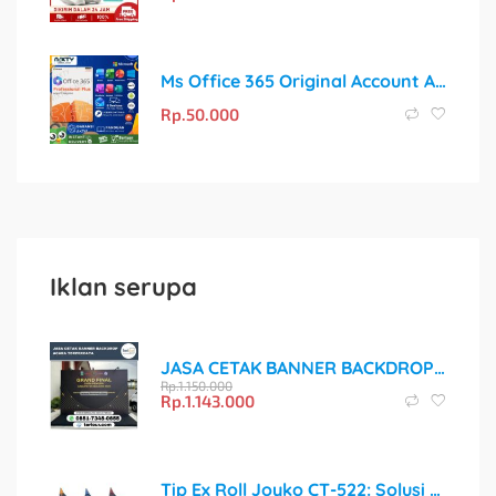
Ms Office 365 Original Account Activation License 5 Devices Pc Mac Tab
Rp.
50.000
Iklan serupa
JASA CETAK BANNER BACKDROP ACARA TERPERCAYA
Rp.
1.150.000
Rp.
1.143.000
Tip Ex Roll Joyko CT-522: Solusi Koreksi yang Bersih dan Cepat