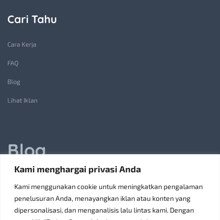
Cari Tahu
Cara Kerja
FAQ
Blog
Lihat Iklan
Blog
Kami menghargai privasi Anda
Jasa Pembuatan Lift Barang: Solusi Transportasi Vertikal
Kami menggunakan cookie untuk meningkatkan pengalaman
Receiving Parcels and Mail at a Rented Room in Singapore
penelusuran Anda, menayangkan iklan atau konten yang
dipersonalisasi, dan menganalisis lalu lintas kami. Dengan
6 Tips Pilih Oven Listrik Terbaik Sesuai Kebutuhan