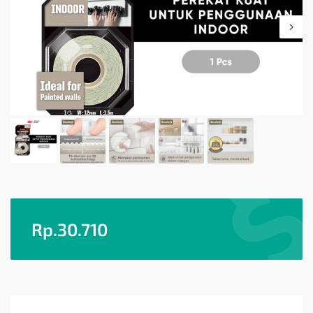
Rp.
30.710