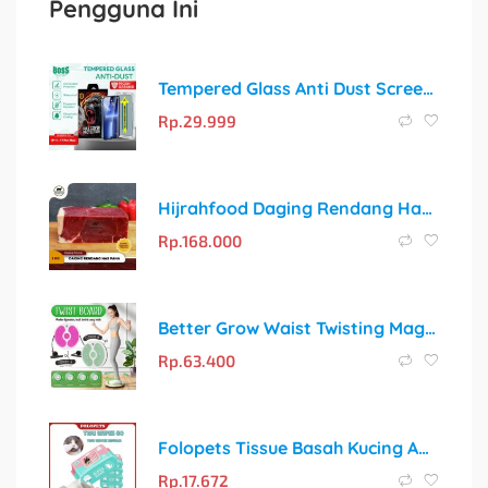
Pengguna Ini
Tempered Glass Anti Dust Screen Protector – Perlindungan Maksimal, Privasi Terjaga
Rp.
29.999
Hijrahfood Daging Rendang Has Paga Sapi Rendang Lemak | Rendang/Dendeng/Semur 1 Kg
Rp.
168.000
Better Grow Waist Twisting Magnetic Trimmer – Solusi Fitness Praktis di Rumah!
Rp.
63.400
Folopets Tissue Basah Kucing Anjing – Lembut dan Aman untuk Hewan Peliharaan
Rp.
17.672