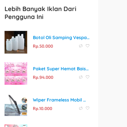
Lebih Banyak Iklan Dari
Pengguna Ini
Botol Oli Samping Vespa Rx King: Takaran Oli yang Akurat untuk Setiap Perjalanan
Rp.
50.000
Paket Super Hemat Baisisi: Bulu Mata Palsu + Tweezer + Lash Glue + Penjepit Sunflower
Rp.
94.000
Wiper Frameless Mobil Wiper Blade 14″ Inch | Stock Ready!
Rp.
10.000