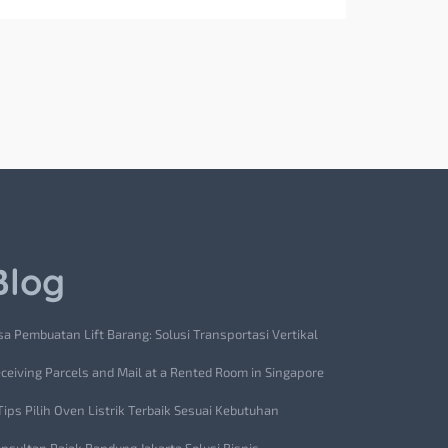
Blog
sa Pembuatan Lift Barang: Solusi Transportasi Vertikal
ceiving Parcels and Mail at a Rented Room in Singapore
Tips Pilih Oven Listrik Terbaik Sesuai Kebutuhan