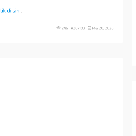
lik di sini
.
246 #207103
Mei 20, 2026