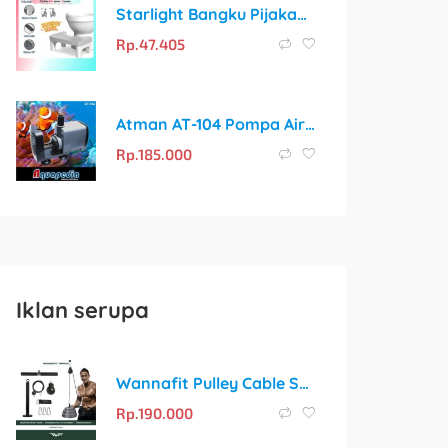
Starlight Bangku Pijakan Kloset HSB115: Solusi Sehat untuk Toilet Duduk
Rp.
47.405
Atman AT-104 Pompa Air Aquarium/Aquascape/Kolam Submersible Water Pump AT104
Rp.
185.000
Iklan serupa
Wannafit Pulley Cable System Set | Katrol Fitness Gym Mesin Machine Trisep Triceps Bisep Biceps Pull Down | Alat Olahraga Rumah
Rp.
190.000