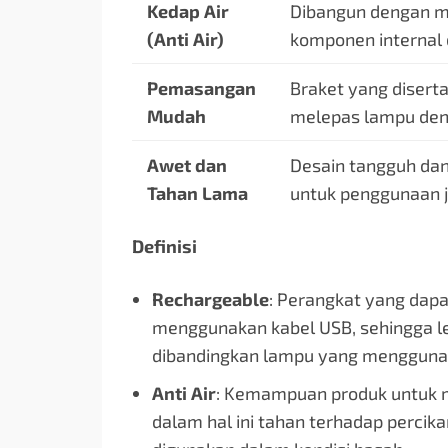
Kedap Air
Dibangun dengan ma
(Anti Air)
komponen internal d
Pemasangan
Braket yang dise
Mudah
melepas lampu den
Awet dan
Desain tangguh dan
Tahan Lama
untuk penggunaan 
Definisi
Rechargeable
: Perangkat yang dapat
menggunakan kabel USB, sehingga l
dibandingkan lampu yang menggunaka
Anti Air
: Kemampuan produk untuk me
dalam hal ini tahan terhadap percika