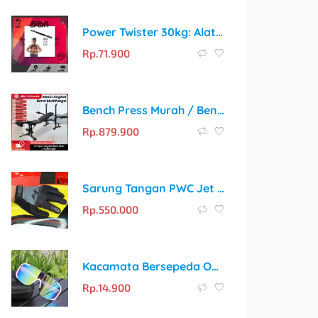
Power Twister 30kg: Alat Fitness Portable Pembentuk Otot Profesional
Rp.
71.900
Bench Press Murah / Bench Press Alat Fitness / Bench Press Multifungsi
Rp.
879.900
Sarung Tangan PWC Jet Tribe – Pilihan Terbaik untuk Jetski
Rp.
550.000
Kacamata Bersepeda Outdoor All-in-one Untuk Wanita Dan Pria, Kacamata Sepeda Anti Angin Dan Pasir Sunglass Lensa Pelindung Sinar UV Warna-warni
Rp.
14.900