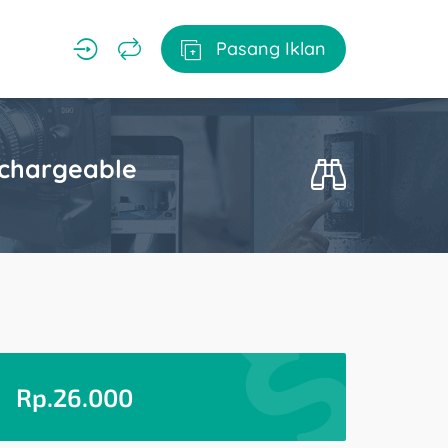
Pasang Iklan
echargeable
Rp.
26.000