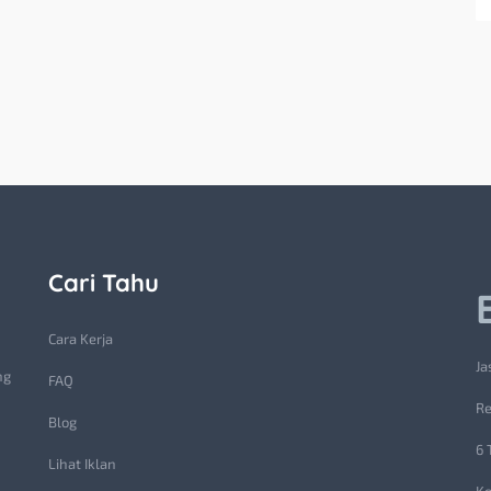
Cari Tahu
Cara Kerja
Ja
ng
FAQ
Re
Blog
6 
Lihat Iklan