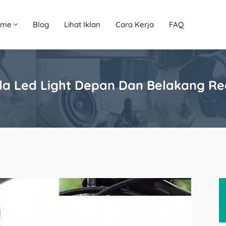
ome
Blog
Lihat Iklan
Cara Kerja
FAQ
da Led Light Depan Dan Belakang R