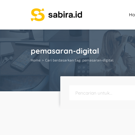
H
pemasaran-digital
Home
Cari berdasarkan tag: pemasaran-digital