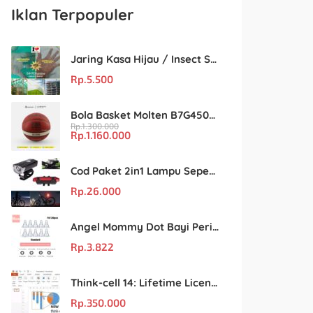
Iklan Terpopuler
Jaring Kasa Hijau / Insect Screen Net – Kualitas Terjamin & Harga Eceran Terjangkau
Rp.
5.500
Bola Basket Molten B7G4500 Size 7 – Resmi FIBA & IBL
Rp.
1.300.000
Rp.
1.160.000
Cod Paket 2in1 Lampu Sepeda Led Light Depan Dan Belakang Rechargeable
Rp.
26.000
Angel Mommy Dot Bayi Peristaltic S/M/L/X-Cut / Puting Lebar Buram 10pcs
Rp.
3.822
Think-cell 14: Lifetime License Unlimited User untuk PowerPoint & Excel
Rp.
350.000