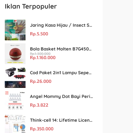
Iklan Terpopuler
Jaring Kasa Hijau / Insect Screen Net – Kualitas Terjamin & Harga Eceran Terjangkau
Rp.
5.500
Bola Basket Molten B7G4500 Size 7 – Resmi FIBA & IBL
Rp.
1.300.000
Rp.
1.160.000
Cod Paket 2in1 Lampu Sepeda Led Light Depan Dan Belakang Rechargeable
Rp.
26.000
Angel Mommy Dot Bayi Peristaltic S/M/L/X-Cut / Puting Lebar Buram 10pcs
Rp.
3.822
Think-cell 14: Lifetime License Unlimited User untuk PowerPoint & Excel
Rp.
350.000