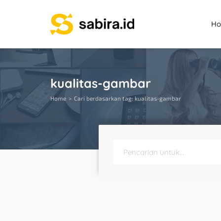
H
kualitas-gambar
Home
Cari berdasarkan tag: kualitas-gambar