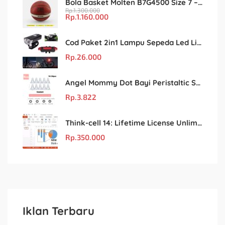
Bola Basket Molten B7G4500 Size 7 – Resmi FIBA & IBL
Rp.
1.300.000
Rp.
1.160.000
Cod Paket 2in1 Lampu Sepeda Led Light Depan Dan Belakang Rechargeable
Rp.
26.000
Angel Mommy Dot Bayi Peristaltic S/M/L/X-Cut / Puting Lebar Buram 10pcs
Rp.
3.822
Think-cell 14: Lifetime License Unlimited User untuk PowerPoint & Excel
Rp.
350.000
Iklan Terbaru