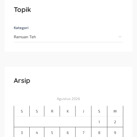
Topik
Kategori
Arsip
Agustus 2026
S
S
R
K
J
S
M
1
2
3
4
5
6
7
8
9