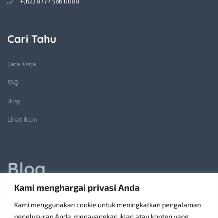
+(62) 8777 566 0088
Cari Tahu
Cara Kerja
FAQ
Blog
Lihat Iklan
Blog
Kami menghargai privasi Anda
Jasa Pembuatan Lift Barang: Solusi Transportasi Vertikal
Kami menggunakan cookie untuk meningkatkan pengalaman
Receiving Parcels and Mail at a Rented Room in Singapore
penelusuran Anda, menayangkan iklan atau konten yang