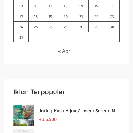
10
11
12
13
14
15
16
17
18
19
20
21
22
23
24
25
26
27
28
29
30
31
« Apr
Iklan Terpopuler
Jaring Kasa Hijau / Insect Screen Net – Kualitas Terjamin & Harga Eceran Terjangkau
Rp.
5.500