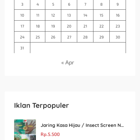
3
4
5
6
7
8
9
10
11
12
13
14
15
16
17
18
19
20
21
22
23
24
25
26
27
28
29
30
31
« Apr
Iklan Terpopuler
Jaring Kasa Hijau / Insect Screen Net – Kualitas Terjamin & Harga Eceran Terjangkau
Rp.
5.500