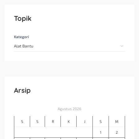
Topik
Kategori
Arsip
Agustus 2026
S
S
R
K
J
S
M
1
2