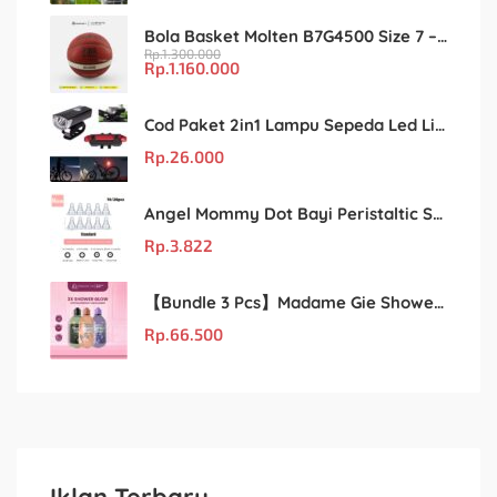
Bola Basket Molten B7G4500 Size 7 – Resmi FIBA & IBL
Rp.
1.300.000
Rp.
1.160.000
Cod Paket 2in1 Lampu Sepeda Led Light Depan Dan Belakang Rechargeable
Rp.
26.000
Angel Mommy Dot Bayi Peristaltic S/M/L/X-Cut / Puting Lebar Buram 10pcs
Rp.
3.822
【Bundle 3 Pcs】Madame Gie Shower Glow – Solusi Perawatan Kulit dalam Satu Paket!
Rp.
66.500
Iklan Terbaru