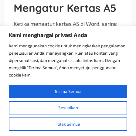
Mengatur Kertas A5
Ketika mengatur kertas A5 di Word, sering
kali kita mengalami masalah ukuran yang
Kami menghargai privasi Anda
tidak sesuai. Untuk mengatasinya, pastikan
Kami menggunakan cookie untuk meningkatkan pengalaman
kamu telah memilih ukuran kertas yang
penelusuran Anda, menayangkan iklan atau konten yang
benar di menu “Page Layout” dan “Size”. Jika
dipersonalisasi, dan menganalisis lalu lintas kami. Dengan
ukuran A5 tidak tersedia, masukkan dimensi
mengklik "Terima Semua", Anda menyetujui penggunaan
secara manual dengan memilih “More
cookie kami.
Paper Sizes”.
Terima Semua
“Pastikan printer dan Word mendukung ukuran
Sesuaikan
A5 untuk hasil terbaik.”
Tolak Semua
Masalah lain yang sering muncul adalah