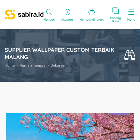
Pasang
Mencari
Account
Membandingkan
Menu
Iklan
SUPPLIER WALLPAPER CUSTOM TERBAIK
MALANG
Home
Rumah Tangga
Dekorasi