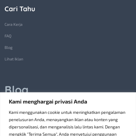
Cari Tahu
Cara Kerja
FAQ
Blog
Lihat Iklan
Blog
Kami menghargai privasi Anda
Jasa Pembuatan Lift Barang: Solusi Transportasi Vertikal
Kami menggunakan cookie untuk meningkatkan pengalaman
Receiving Parcels and Mail at a Rented Room in Singapore
penelusuran Anda, menayangkan iklan atau konten yang
dipersonalisasi, dan menganalisis lalu lintas kami. Dengan
6 Tips Pilih Oven Listrik Terbaik Sesuai Kebutuhan
mengklik "Terima Semua", Anda menyetujui penggunaan