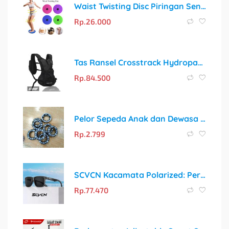
Waist Twisting Disc Piringan Senam Trimmer Jogging Plate Twister
Rp.
26.000
Tas Ransel Crosstrack Hydropack System Multifungsi untuk Aktivitas Outdoor
Rp.
84.500
Pelor Sepeda Anak dan Dewasa Sarang Pelor Lahar Sepeda Depan Belakang
Rp.
2.799
SCVCN Kacamata Polarized: Perlindungan Optimal untuk Aktivitas Luar Ruangan
Rp.
77.470