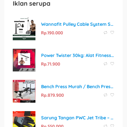
Iklan serupa
Wannafit Pulley Cable System Set | Katrol Fitness Gym Mesin Machine Trisep Triceps Bisep Biceps Pull Down | Alat Olahraga Rumah
Rp.
190.000
Power Twister 30kg: Alat Fitness Portable Pembentuk Otot Profesional
Rp.
71.900
Bench Press Murah / Bench Press Alat Fitness / Bench Press Multifungsi
Rp.
879.900
Sarung Tangan PWC Jet Tribe – Pilihan Terbaik untuk Jetski
Rp.
550.000