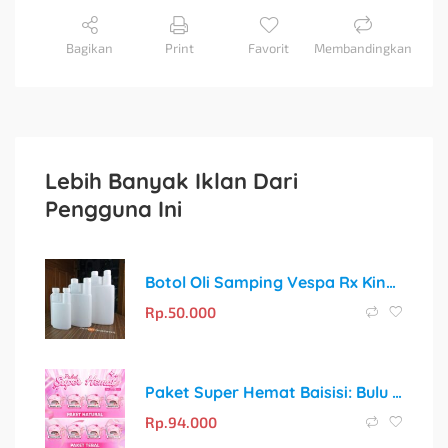
Bagikan
Print
Favorit
Membandingkan
Lebih Banyak Iklan Dari
Pengguna Ini
Botol Oli Samping Vespa Rx King: Takaran Oli yang Akurat untuk Setiap Perjalanan
Rp.
50.000
Paket Super Hemat Baisisi: Bulu Mata Palsu + Tweezer + Lash Glue + Penjepit Sunflower
Rp.
94.000