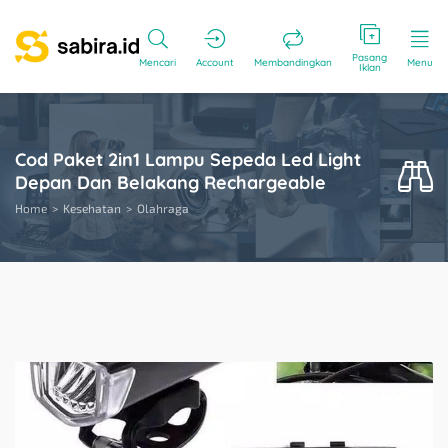
Pasang
Mencari
Account
Membandingkan
Menu
Iklan
Cod Paket 2in1 Lampu Sepeda Led Light
Depan Dan Belakang Rechargeable
Home
Kesehatan
Olahraga