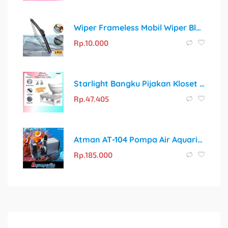
Wiper Frameless Mobil Wiper Blade 14″ Inch | Stock Ready!
Rp.
10.000
Starlight Bangku Pijakan Kloset HSB115: Solusi Sehat untuk Toilet Duduk
Rp.
47.405
Atman AT-104 Pompa Air Aquarium/Aquascape/Kolam Submersible Water Pump AT104
Rp.
185.000