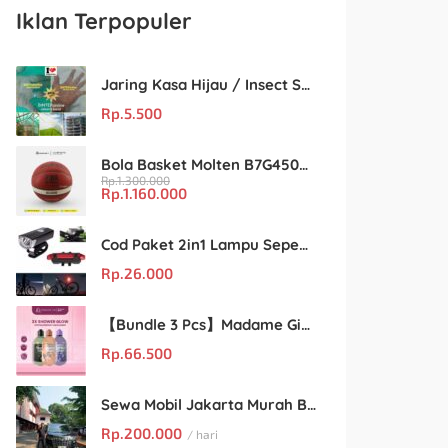
Iklan Terpopuler
Jaring Kasa Hijau / Insect Screen Net – Kualitas Terjamin & Harga Eceran Terjangkau
Rp.
5.500
Bola Basket Molten B7G4500 Size 7 – Resmi FIBA & IBL
Rp.
1.300.000
Rp.
1.160.000
Cod Paket 2in1 Lampu Sepeda Led Light Depan Dan Belakang Rechargeable
Rp.
26.000
【Bundle 3 Pcs】Madame Gie Shower Glow – Solusi Perawatan Kulit dalam Satu Paket!
Rp.
66.500
Sewa Mobil Jakarta Murah Buka 24 Jam : Kian Rental
Rp.
200.000
/ hari