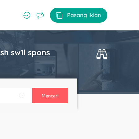
Pasang Iklan
sh sw1l spons
Mencari