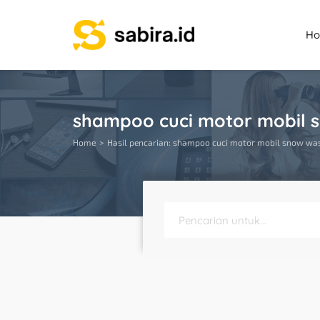
H
shampoo cuci motor mobil s
Home
Hasil pencarian: shampoo cuci motor mobil snow wa