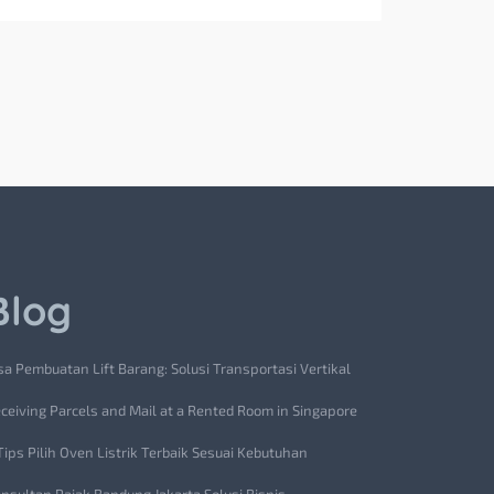
Blog
sa Pembuatan Lift Barang: Solusi Transportasi Vertikal
ceiving Parcels and Mail at a Rented Room in Singapore
Tips Pilih Oven Listrik Terbaik Sesuai Kebutuhan