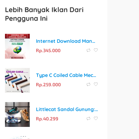
Lebih Banyak Iklan Dari
Pengguna Ini
Internet Download Manager (IDM) – Lisensi Lifetime Resmi
Rp.
345.000
Type C Coiled Cable Mechanical Keyboard Aviator by Press Play
Rp.
259.000
Littlecat Sandal Gunung: Sepatu Sandal Anak Laki-Laki dengan Model Lucu dan Bahan PU
Rp.
40.299