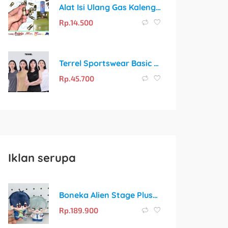
Alat Isi Ulang Gas Kaleng Portable: Praktis, Ekonomis, dan Awet
Rp.
14.500
Terrel Sportswear Basic Tanktop Women: Ringan, Cepat Kering, dan Bebas Kusut untuk Aktivitasmu
Rp.
45.700
Iklan serupa
Boneka Alien Stage Plushie Impor Original – Hadirkan Karakter Favoritmu!
Rp.
189.900