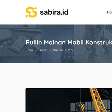
H
Ruilin Mainan Mobil Konstruk
Home
Hiburan
Mainan & Hobi