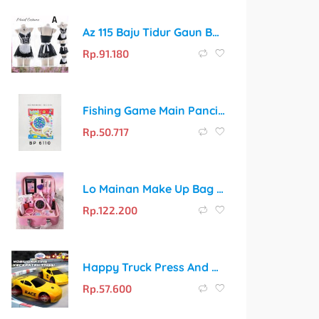
Az 115 Baju Tidur Gaun Bahan Spandex Pita Putih Cosplay Maid Kostum Pelayan M-4XL
Rp.
91.180
Fishing Game Main Pancing Ikan Mainan Edukasi Anak
Rp.
50.717
Lo Mainan Make Up Bag Mermaid Anak Fungsi Real Glamous Beauty Bag Princess Toys
Rp.
122.200
Happy Truck Press And Go Police: Mobil Keren untuk Petualangan Balap Si Kecil
Rp.
57.600