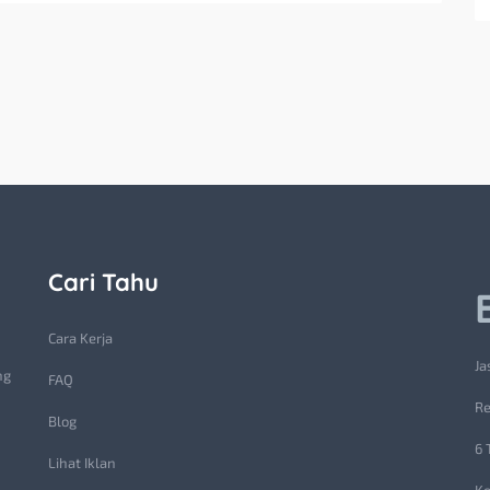
Cari Tahu
Cara Kerja
Ja
ng
FAQ
Re
Blog
6 
Lihat Iklan