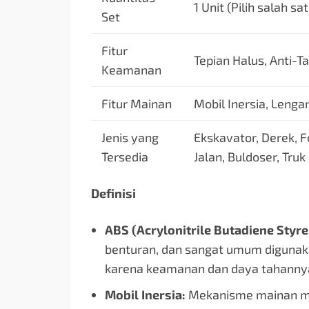
1 Unit (Pilih salah s
Set
Fitur
Tepian Halus, Anti-T
Keamanan
Fitur Mainan
Mobil Inersia, Lenga
Jenis yang
Ekskavator, Derek, Fo
Tersedia
Jalan, Buldoser, Tru
Definisi
ABS (Acrylonitrile Butadiene Styre
benturan, dan sangat umum diguna
karena keamanan dan daya tahanny
Mobil Inersia:
Mekanisme mainan mo