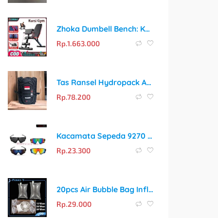
Zhoka Dumbell Bench: Kursi Gym Multifungsi untuk Latihan Lengkap di Rumah
Rp.
1.663.000
Tas Ransel Hydropack Adventure Multifungsi untuk Aktivitas Outdoor
Rp.
78.200
Kacamata Sepeda 9270 Lensa Anti Silau dengan 4 Pilihan Warna
Rp.
23.300
20pcs Air Bubble Bag Inflatable Buffer Bag 30*35cm Pelindung Pengiriman
Rp.
29.000