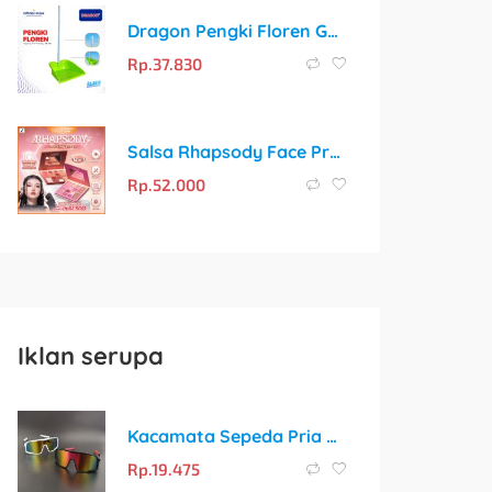
Dragon Pengki Floren Gagang Besi 72cm Serokan Sampah Plastik Anti Karat PP832
Rp.
37.830
Salsa Rhapsody Face Pro Palette: Satu Palet untuk Semua Kebutuhan Makeup
Rp.
52.000
Iklan serupa
Kacamata Sepeda Pria & Wanita Hitam UV400 – Perlindungan Optimal untuk Aktivitas Outdoor
Rp.
19.475