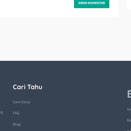
Cari Tahu
Cara Kerja
Ja
ng
FAQ
Re
Blog