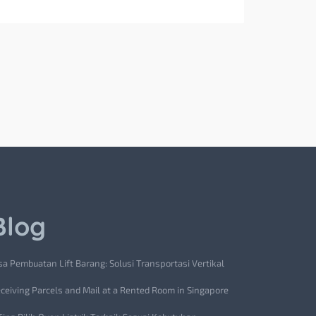
Blog
sa Pembuatan Lift Barang: Solusi Transportasi Vertikal
ceiving Parcels and Mail at a Rented Room in Singapore