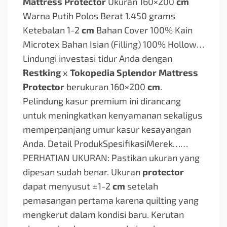
Mattress Protector
Ukuran 160×200
cm
Warna Putih Polos Berat 1.450 grams
Ketebalan 1-2
cm
Bahan Cover 100% Kain
Microtex Bahan Isian (Filling) 100% Hollow…
Lindungi investasi tidur Anda dengan
Restking
x
Tokopedia Splendor Mattress
Protector
berukuran 160×200
cm
.
Pelindung kasur premium ini dirancang
untuk meningkatkan kenyamanan sekaligus
memperpanjang umur kasur kesayangan
Anda. Detail ProdukSpesifikasiMerek…
…
PERHATIAN UKURAN: Pastikan ukuran yang
dipesan sudah benar. Ukuran
protector
dapat menyusut ±1-2
cm
setelah
pemasangan pertama karena quilting yang
mengkerut dalam kondisi baru. Kerutan