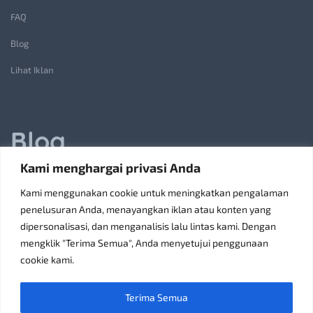
FAQ
Blog
Lihat Iklan
Blog
Kami menghargai privasi Anda
Jasa Pembuatan Lift Barang: Solusi Transportasi Vertikal
Kami menggunakan cookie untuk meningkatkan pengalaman
Receiving Parcels and Mail at a Rented Room in Singapore
penelusuran Anda, menayangkan iklan atau konten yang
dipersonalisasi, dan menganalisis lalu lintas kami. Dengan
6 Tips Pilih Oven Listrik Terbaik Sesuai Kebutuhan
mengklik "Terima Semua", Anda menyetujui penggunaan
Konsultan Pajak Bandung Jakarta Solusi Bisnis
cookie kami.
Discoverypropertyid Solusi Website Properti Terbaik
Terima Semua