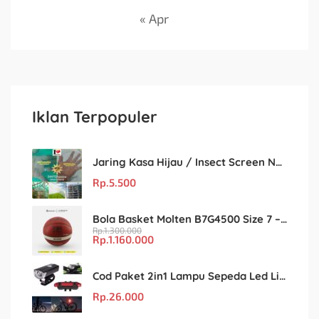
« Apr
Iklan Terpopuler
Jaring Kasa Hijau / Insect Screen Net – Kualitas Terjamin & Harga Eceran Terjangkau
Rp.
5.500
Bola Basket Molten B7G4500 Size 7 – Resmi FIBA & IBL
Rp.
1.300.000
Rp.
1.160.000
Cod Paket 2in1 Lampu Sepeda Led Light Depan Dan Belakang Rechargeable
Rp.
26.000