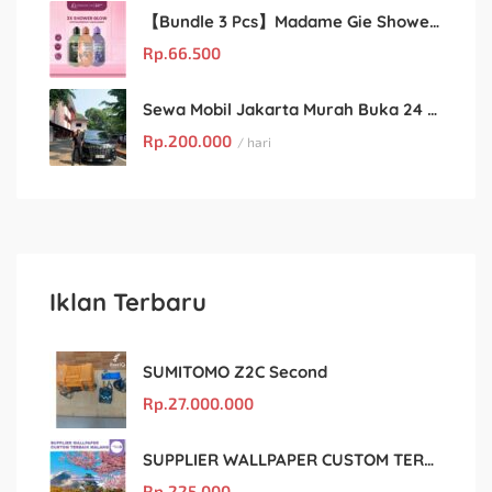
【Bundle 3 Pcs】Madame Gie Shower Glow – Solusi Perawatan Kulit dalam Satu Paket!
Rp.
66.500
Sewa Mobil Jakarta Murah Buka 24 Jam : Kian Rental
Rp.
200.000
/ hari
Iklan Terbaru
SUMITOMO Z2C Second
Rp.
27.000.000
SUPPLIER WALLPAPER CUSTOM TERBAIK MALANG
Rp.
225.000