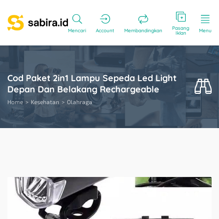
Pasang
Mencari
Account
Membandingkan
Menu
Iklan
Cod Paket 2in1 Lampu Sepeda Led Light
Depan Dan Belakang Rechargeable
Home
Kesehatan
Olahraga