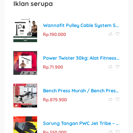
Iklan serupa
Wannafit Pulley Cable System Set | Katrol Fitness Gym Mesin Machine Trisep Triceps Bisep Biceps Pull Down | Alat Olahraga Rumah
Rp.
190.000
Power Twister 30kg: Alat Fitness Portable Pembentuk Otot Profesional
Rp.
71.900
Bench Press Murah / Bench Press Alat Fitness / Bench Press Multifungsi
Rp.
879.900
Sarung Tangan PWC Jet Tribe – Pilihan Terbaik untuk Jetski
Rp.
550.000