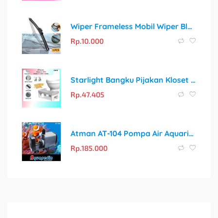
Wiper Frameless Mobil Wiper Blade 14″ Inch | Stock Ready!
Rp.
10.000
Starlight Bangku Pijakan Kloset HSB115: Solusi Sehat untuk Toilet Duduk
Rp.
47.405
Atman AT-104 Pompa Air Aquarium/Aquascape/Kolam Submersible Water Pump AT104
Rp.
185.000