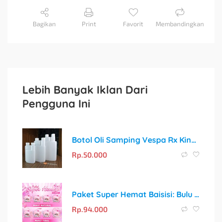
Bagikan
Print
Favorit
Membandingkan
Lebih Banyak Iklan Dari
Pengguna Ini
Botol Oli Samping Vespa Rx King: Takaran Oli yang Akurat untuk Setiap Perjalanan
Rp.
50.000
Paket Super Hemat Baisisi: Bulu Mata Palsu + Tweezer + Lash Glue + Penjepit Sunflower
Rp.
94.000