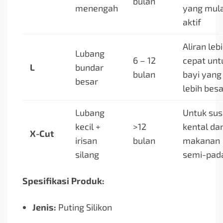
bulan
menengah
yang mula
aktif
Aliran leb
Lubang
6 – 12
cepat unt
L
bundar
bulan
bayi yang
besar
lebih besa
Lubang
Untuk sus
kecil +
>12
kental da
X-Cut
irisan
bulan
makanan
silang
semi-pad
Spesifikasi Produk:
Jenis:
Puting Silikon