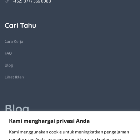
+(62) 8777 566 0088
Cari Tahu
Cara Kerja
FAQ
Blog
Lihat Iklan
Blog
Kami menghargai privasi Anda
Jasa Pembuatan Lift Barang: Solusi Transportasi Vertikal
Kami menggunakan cookie untuk meningkatkan pengalaman
Receiving Parcels and Mail at a Rented Room in Singapore
penelusuran Anda, menayangkan iklan atau konten yang