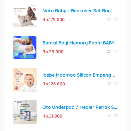
Nafa Baby – Bedcover Set Bayi Katun Premium Lengkap | Bantal, Guling & Selimut Alas Tidur Bayi Polos | Free Tas Penyimpanan
Rp.
179.000
Bantal Bayi Memory Foam BABY COMFY CLASSIC – Solusi Tidur Nyaman dan Cegah Kepala Peyang
Rp.
29.900
Ibebe Moomoo Silicon Empeng Bayi 0 Bln + Pacifier Anti Gigi Tonggos Orthodontic Dot Bayi Food Grade Bpa Free Empeng Bayi Pink8
Rp.
126.600
Oto Underpad / Healer Perlak Sekali Pakai 60×90 cm, Isi 10 Lembar
Rp.
31.900