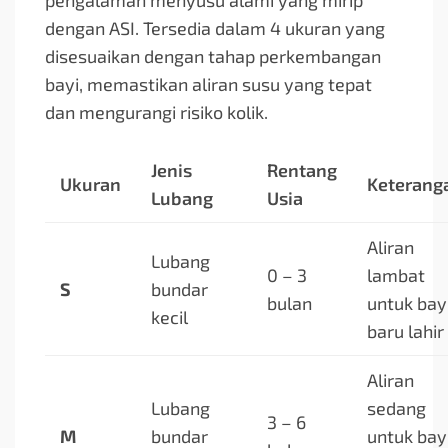
pengalaman menyusu alami yang mirip
dengan ASI. Tersedia dalam 4 ukuran yang
disesuaikan dengan tahap perkembangan
bayi, memastikan aliran susu yang tepat
dan mengurangi risiko kolik.
Jenis
Rentang
Ukuran
Keterang
Lubang
Usia
Aliran
Lubang
0 – 3
lambat
S
bundar
bulan
untuk bay
kecil
baru lahir
Aliran
Lubang
sedang
3 – 6
M
bundar
untuk bay