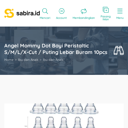
Pasang
Mencari
Account
Membandingkan
Menu
Iklan
Angel Mommy Dot Bayi Peristaltic
S/M/L/X-Cut / Puting Lebar Buram 10pcs
Home
Ibu dan Anak
Ibu dan Anak