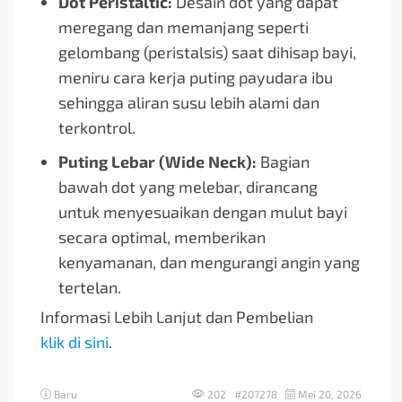
Dot Peristaltic:
Desain dot yang dapat
meregang dan memanjang seperti
gelombang (peristalsis) saat dihisap bayi,
meniru cara kerja puting payudara ibu
sehingga aliran susu lebih alami dan
terkontrol.
Puting Lebar (Wide Neck):
Bagian
bawah dot yang melebar, dirancang
untuk menyesuaikan dengan mulut bayi
secara optimal, memberikan
kenyamanan, dan mengurangi angin yang
tertelan.
Informasi Lebih Lanjut dan Pembelian
klik di sini
.
Baru
202 #207278
Mei 20, 2026