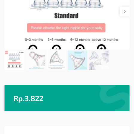
Rp.
3.822