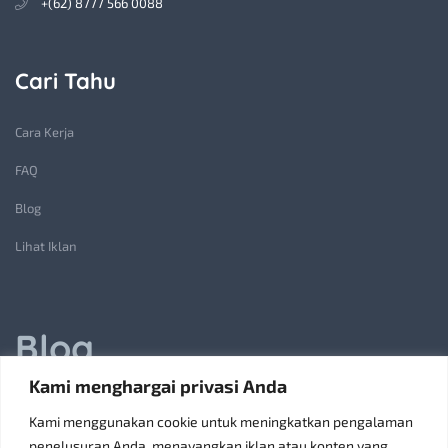
+(62) 8777 566 0088
Cari Tahu
Cara Kerja
FAQ
Blog
Lihat Iklan
Blog
Kami menghargai privasi Anda
Jasa Pembuatan Lift Barang: Solusi Transportasi Vertikal
Kami menggunakan cookie untuk meningkatkan pengalaman
Receiving Parcels and Mail at a Rented Room in Singapore
penelusuran Anda, menayangkan iklan atau konten yang