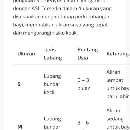
pengalaman menyusu alami yang mirip
dengan ASI. Tersedia dalam 4 ukuran yang
disesuaikan dengan tahap perkembangan
bayi, memastikan aliran susu yang tepat
dan mengurangi risiko kolik.
Jenis
Rentang
Ukuran
Keterang
Lubang
Usia
Aliran
Lubang
0 – 3
lambat
S
bundar
bulan
untuk bay
kecil
baru lahir
Aliran
Lubang
sedang
3 – 6
M
bundar
untuk bay