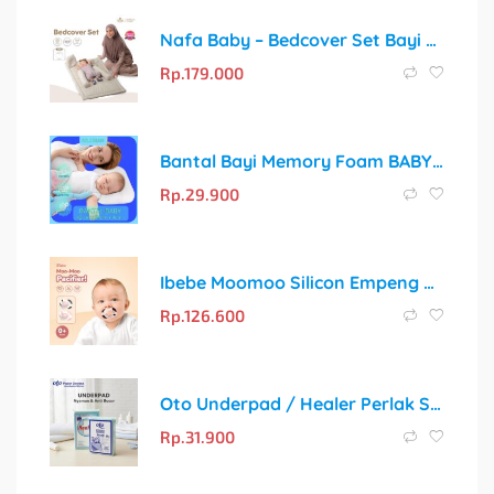
Nafa Baby – Bedcover Set Bayi Katun Premium Lengkap | Bantal, Guling & Selimut Alas Tidur Bayi Polos | Free Tas Penyimpanan
Rp.
179.000
Bantal Bayi Memory Foam BABY COMFY CLASSIC – Solusi Tidur Nyaman dan Cegah Kepala Peyang
Rp.
29.900
Ibebe Moomoo Silicon Empeng Bayi 0 Bln + Pacifier Anti Gigi Tonggos Orthodontic Dot Bayi Food Grade Bpa Free Empeng Bayi Pink8
Rp.
126.600
Oto Underpad / Healer Perlak Sekali Pakai 60×90 cm, Isi 10 Lembar
Rp.
31.900