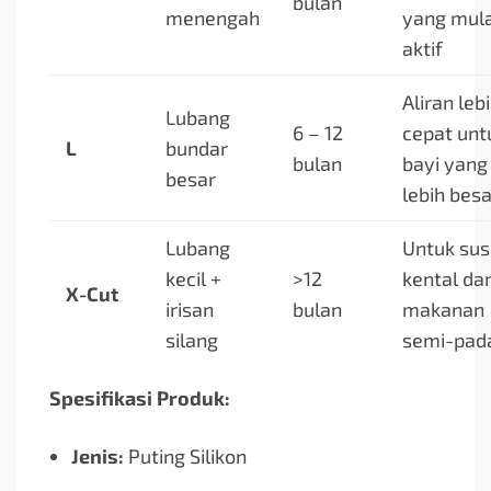
bulan
menengah
yang mula
aktif
Aliran leb
Lubang
6 – 12
cepat unt
L
bundar
bulan
bayi yang
besar
lebih besa
Lubang
Untuk sus
kecil +
>12
kental da
X-Cut
irisan
bulan
makanan
silang
semi-pad
Spesifikasi Produk:
Jenis:
Puting Silikon