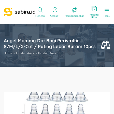
Pasang
Mencari
Account
Membandingkan
Menu
Iklan
Angel Mommy Dot Bayi Peristaltic
S/M/L/X-Cut / Puting Lebar Buram 10pcs
Home
Ibu dan Anak
Ibu dan Anak