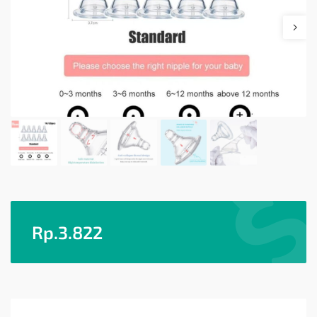
Rp.
3.822