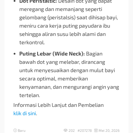
Dot Peristaltic:
Desain dot yang dapat
meregang dan memanjang seperti
gelombang (peristalsis) saat dihisap bayi,
meniru cara kerja puting payudara ibu
sehingga aliran susu lebih alami dan
terkontrol.
Puting Lebar (Wide Neck):
Bagian
bawah dot yang melebar, dirancang
untuk menyesuaikan dengan mulut bayi
secara optimal, memberikan
kenyamanan, dan mengurangi angin yang
tertelan.
Informasi Lebih Lanjut dan Pembelian
klik di sini
.
Baru
202 #207278
Mei 20, 2026