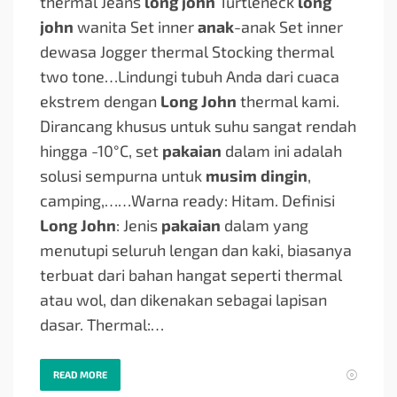
thermal Jeans
long john
Turtleneck
long
john
wanita Set inner
anak
-anak Set inner
dewasa Jogger thermal Stocking thermal
two tone…
Lindungi tubuh Anda dari cuaca
ekstrem dengan
Long John
thermal kami.
Dirancang khusus untuk suhu sangat rendah
hingga -10°C, set
pakaian
dalam ini adalah
solusi sempurna untuk
musim dingin
,
camping,…
…Warna ready: Hitam. Definisi
Long John
: Jenis
pakaian
dalam yang
menutupi seluruh lengan dan kaki, biasanya
terbuat dari bahan hangat seperti thermal
atau wol, dan dikenakan sebagai lapisan
dasar. Thermal:…
READ MORE