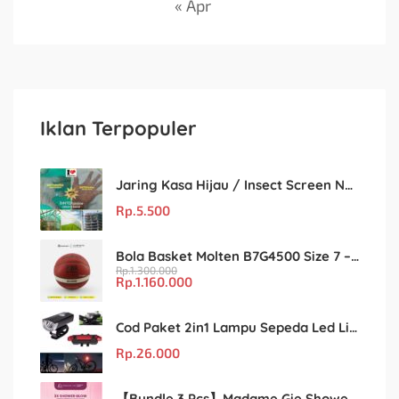
« Apr
Iklan Terpopuler
Jaring Kasa Hijau / Insect Screen Net – Kualitas Terjamin & Harga Eceran Terjangkau
Rp.
5.500
Bola Basket Molten B7G4500 Size 7 – Resmi FIBA & IBL
Rp.
1.300.000
Rp.
1.160.000
Cod Paket 2in1 Lampu Sepeda Led Light Depan Dan Belakang Rechargeable
Rp.
26.000
【Bundle 3 Pcs】Madame Gie Shower Glow – Solusi Perawatan Kulit dalam Satu Paket!