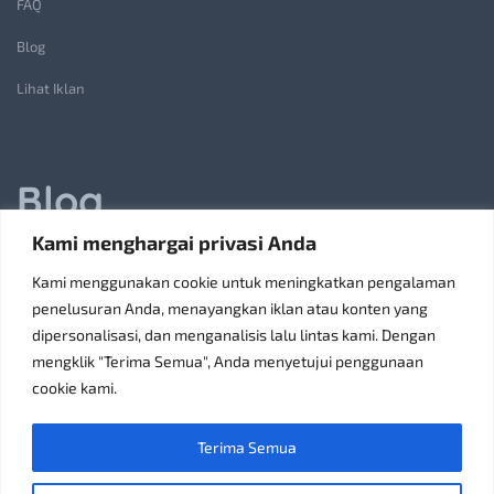
FAQ
Blog
Lihat Iklan
Blog
Kami menghargai privasi Anda
Jasa Pembuatan Lift Barang: Solusi Transportasi Vertikal
Kami menggunakan cookie untuk meningkatkan pengalaman
Receiving Parcels and Mail at a Rented Room in Singapore
penelusuran Anda, menayangkan iklan atau konten yang
dipersonalisasi, dan menganalisis lalu lintas kami. Dengan
6 Tips Pilih Oven Listrik Terbaik Sesuai Kebutuhan
mengklik "Terima Semua", Anda menyetujui penggunaan
Konsultan Pajak Bandung Jakarta Solusi Bisnis
cookie kami.
Discoverypropertyid Solusi Website Properti Terbaik
Terima Semua