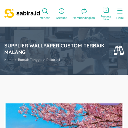
Pasang
Mencari
Account
Membandingkan
Menu
Iklan
SUPPLIER WALLPAPER CUSTOM TERBAIK
MALANG
Home
Rumah Tangga
Dekorasi