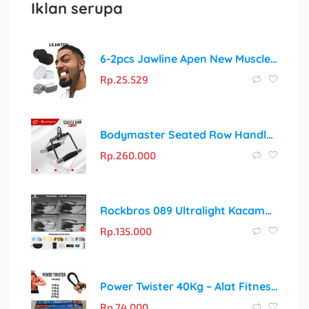
Iklan serupa
6-2pcs Jawline Apen New Muscle Exercise Silikon Latihan Otot Rahang
Rp.
25.529
Bodymaster Seated Row Handle BM-A238 Cable Attachment Gym Fitness
Rp.
260.000
Rockbros 089 Ultralight Kacamata Sepeda Polarized Myopa 5 Lensa
Rp.
135.000
Power Twister 40Kg – Alat Fitness Portable Pembentuk Otot Profesional
Rp.
74.000