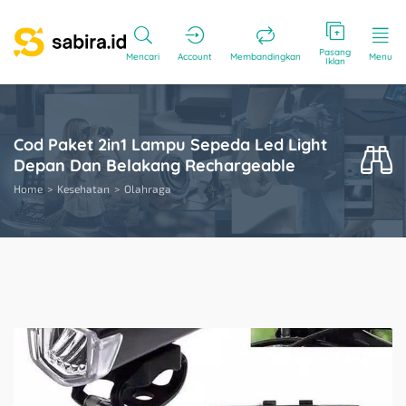
Pasang
Mencari
Account
Membandingkan
Menu
Iklan
Cod Paket 2in1 Lampu Sepeda Led Light
Depan Dan Belakang Rechargeable
Home
Kesehatan
Olahraga