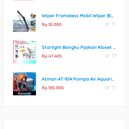
Wiper Frameless Mobil Wiper Blade 14″ Inch | Stock Ready!
Rp.
10.000
Starlight Bangku Pijakan Kloset HSB115: Solusi Sehat untuk Toilet Duduk
Rp.
47.405
Atman AT-104 Pompa Air Aquarium/Aquascape/Kolam Submersible Water Pump AT104
Rp.
185.000