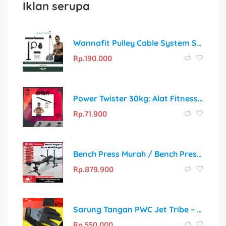
Iklan serupa
Wannafit Pulley Cable System Set | Katrol Fitness Gym Mesin Machine Trisep Triceps Bisep Biceps Pull Down | Alat Olahraga Rumah
Rp.
190.000
Power Twister 30kg: Alat Fitness Portable Pembentuk Otot Profesional
Rp.
71.900
Bench Press Murah / Bench Press Alat Fitness / Bench Press Multifungsi
Rp.
879.900
Sarung Tangan PWC Jet Tribe – Pilihan Terbaik untuk Jetski
Rp.
550.000