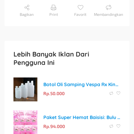
Bagikan
Print
Favorit
Membandingkan
Lebih Banyak Iklan Dari
Pengguna Ini
Botol Oli Samping Vespa Rx King: Takaran Oli yang Akurat untuk Setiap Perjalanan
Rp.
50.000
Paket Super Hemat Baisisi: Bulu Mata Palsu + Tweezer + Lash Glue + Penjepit Sunflower
Rp.
94.000