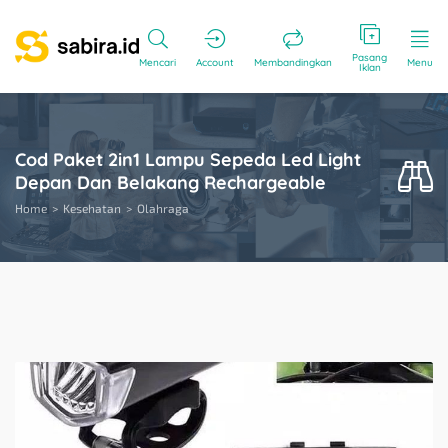
Pasang
Mencari
Account
Membandingkan
Menu
Iklan
Cod Paket 2in1 Lampu Sepeda Led Light
Depan Dan Belakang Rechargeable
Home
Kesehatan
Olahraga