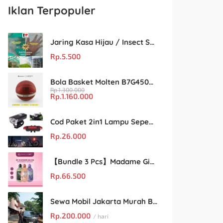
Iklan Terpopuler
Jaring Kasa Hijau / Insect Screen Net – Kualitas Terjamin & Harga Eceran Terjangkau
Rp.
5.500
Bola Basket Molten B7G4500 Size 7 – Resmi FIBA & IBL
Rp.
1.300.000
Rp.
1.160.000
Cod Paket 2in1 Lampu Sepeda Led Light Depan Dan Belakang Rechargeable
Rp.
26.000
【Bundle 3 Pcs】Madame Gie Shower Glow – Solusi Perawatan Kulit dalam Satu Paket!
Rp.
66.500
Sewa Mobil Jakarta Murah Buka 24 Jam : Kian Rental
Rp.
200.000
/ hari