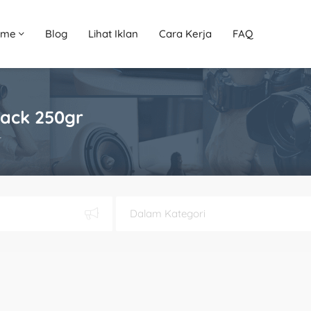
ome
Blog
Lihat Iklan
Cara Kerja
FAQ
pack 250gr
r