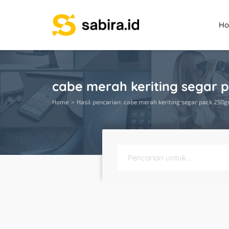
H
cabe merah keriting segar 
Home
Hasil pencarian: cabe merah keriting segar pack 250g