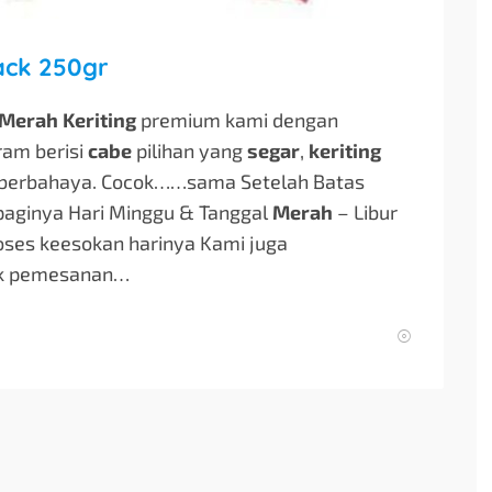
ack 250gr
Merah Keriting
premium kami dengan
ram berisi
cabe
pilihan yang
segar
,
keriting
 berbahaya. Cocok…
…sama Setelah Batas
 paginya Hari Minggu & Tanggal
Merah
– Libur
oses keesokan harinya Kami juga
uk pemesanan…