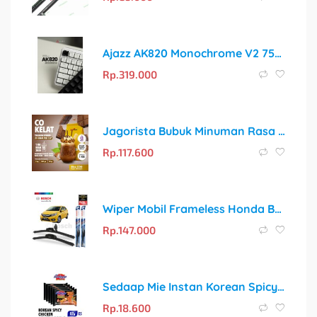
Ajazz AK820 Monochrome V2 75% Mechanical Keyboard Gaming Hotswappable Dengan Gasket Mount
Rp.
319.000
Jagorista Bubuk Minuman Rasa Cokelat 1 Kg Kualitas Premium
Rp.
117.600
Wiper Mobil Frameless Honda Brio Satya Sepasang Bosch Clear Advantage
Rp.
147.000
Sedaap Mie Instan Korean Spicy Chicken: Rasakan Sensasi Pedas Autentik Ala Korea!
Rp.
18.600