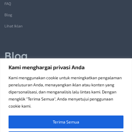
FAQ
Blog
Lihat Iklan
Blog
Kami menghargai privasi Anda
Jasa Pembuatan Lift Barang: Solusi Transportasi Vertikal
Kami menggunakan cookie untuk meningkatkan pengalaman
Receiving Parcels and Mail at a Rented Room in Singapore
penelusuran Anda, menayangkan iklan atau konten yang
dipersonalisasi, dan menganalisis lalu lintas kami. Dengan
6 Tips Pilih Oven Listrik Terbaik Sesuai Kebutuhan
mengklik "Terima Semua", Anda menyetujui penggunaan
Konsultan Pajak Bandung Jakarta Solusi Bisnis
cookie kami.
Discoverypropertyid Solusi Website Properti Terbaik
Terima Semua