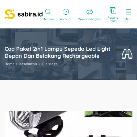
Pasang
Mencari
Account
Membandingkan
Menu
Iklan
Cod Paket 2in1 Lampu Sepeda Led Light
Depan Dan Belakang Rechargeable
Home
Kesehatan
Olahraga