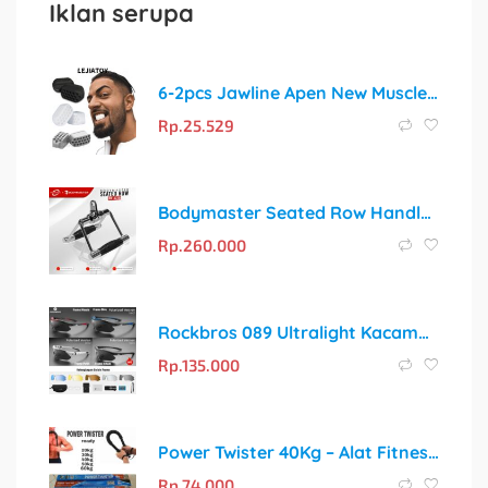
Iklan serupa
6-2pcs Jawline Apen New Muscle Exercise Silikon Latihan Otot Rahang
Rp.
25.529
Bodymaster Seated Row Handle BM-A238 Cable Attachment Gym Fitness
Rp.
260.000
Rockbros 089 Ultralight Kacamata Sepeda Polarized Myopa 5 Lensa
Rp.
135.000
Power Twister 40Kg – Alat Fitness Portable Pembentuk Otot Profesional
Rp.
74.000