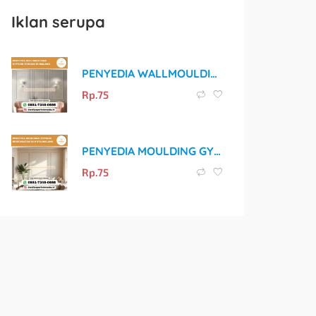
Iklan serupa
PENYEDIA WALLMOULDING GYPSUM TERBAIK DI MALANG
Rp.
75
PENYEDIA MOULDING GYPSUM BERKUALITAS DI KOTA MALANG
Rp.
75