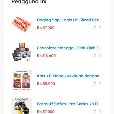
Pengguna Ini
Daging Sapi Lapis US Sliced Beef / US Shortplate 250gr
Rp.
37.900
Chocolate Monggo | Oleh-Oleh Eksklusif Khas Yogyakarta yang Mendunia
Rp.
116.400
Kartu E-Money Kekinian dengan Desain Makanan & Snack Favoritmu!
Rp.
58.900
Earmuff Safety Pro Series 28 Db: Solusi Optimal Perlindungan Pendengaran di Tempat Kerja
Rp.
57.000