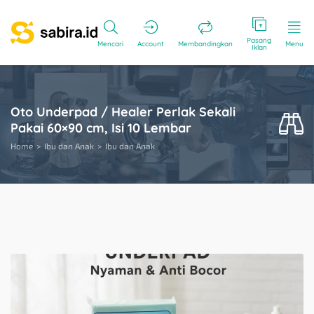
Pasang
Mencari
Account
Membandingkan
Menu
Iklan
Oto Underpad / Healer Perlak Sekali
Pakai 60×90 cm, Isi 10 Lembar
Home
Ibu dan Anak
Ibu dan Anak