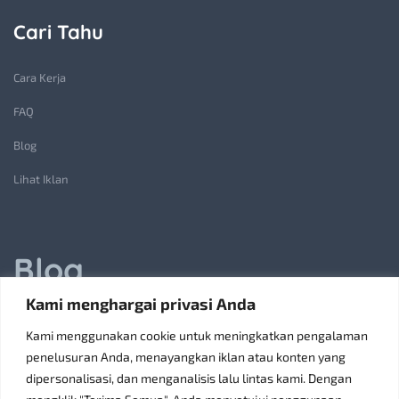
Cari Tahu
Cara Kerja
FAQ
Blog
Lihat Iklan
Blog
Kami menghargai privasi Anda
Jasa Pembuatan Lift Barang: Solusi Transportasi Vertikal
Kami menggunakan cookie untuk meningkatkan pengalaman
Receiving Parcels and Mail at a Rented Room in Singapore
penelusuran Anda, menayangkan iklan atau konten yang
dipersonalisasi, dan menganalisis lalu lintas kami. Dengan
6 Tips Pilih Oven Listrik Terbaik Sesuai Kebutuhan