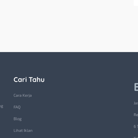
Cari Tahu
Cara Kerja
Ja
ng
FAQ
Re
Blog
6 
Lihat Iklan