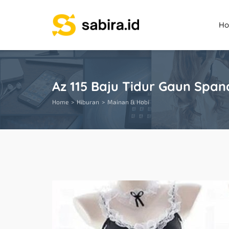
H
Az 115 Baju Tidur Gaun Spa
Home
Hiburan
Mainan & Hobi