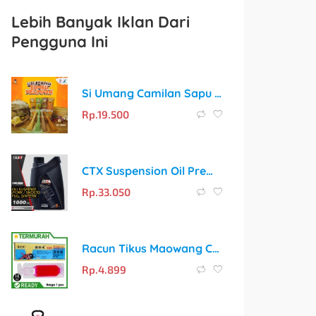
Lebih Banyak Iklan Dari
Pengguna Ini
Si Umang Camilan Sapu Lidi 130g – Mie Lidi Terpanjang 30cm!
Rp.
19.500
CTX Suspension Oil Premium untuk Shock Depan dan Belakang
Rp.
33.050
Racun Tikus Maowang Cair ASLI Original Botol Gepeng 10ml
Rp.
4.899