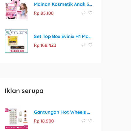
Mainan Kosmetik Anak 32 Pcs – Hadiah Sempurna untuk Si Kecil
Rp.
95.100
Set Top Box Evinix H1 Max DVB T2 Cast Harga Promo
Rp.
168.423
Iklan serupa
Gantungan Hot Wheels Dinding Tempel Serbaguna Isi 7, 12, 15 dan 24pcs
Rp.
18.900