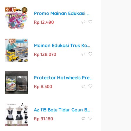
Promo Mainan Edukasi Make Up Dummy untuk Anak Perempuan
Rp.
12.490
Mainan Edukasi Truk Kontainer dan 6 Mobil Mini Die-Cast TKP H99
Rp.
128.070
Protector Hotwheels Premium Series Platinum Dash-Z
Rp.
8.500
Az 115 Baju Tidur Gaun Bahan Spandex Pita Putih Cosplay Maid Kostum Pelayan M-4XL
Rp.
91.180