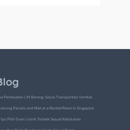
Blog
sa Pembuatan Lift Barang: Solusi Transportasi Vertikal
ceiving Parcels and Mail at a Rented Room in Singapore
Tips Pilih Oven Listrik Terbaik Sesuai Kebutuhan