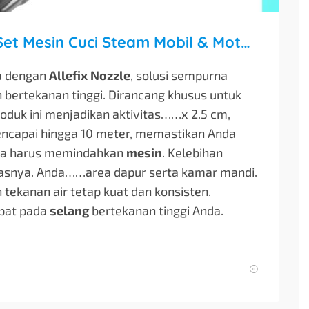
Allefix Nozzle Kepala Selang Set Mesin Cuci Steam Mobil & Motor High Pressure
 dengan
Allefix Nozzle
, solusi sempurna
ertekanan tinggi. Dirancang khusus untuk
roduk ini menjadikan aktivitas…
…x 2.5 cm,
encapai hingga 10 meter, memastikan Anda
npa harus memindahkan
mesin
. Kelebihan
itasnya. Anda…
…area dapur serta kamar mandi.
tekanan air tetap kuat dan konsisten.
pat pada
selang
bertekanan tinggi Anda.