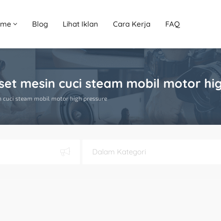
ome
Blog
Lihat Iklan
Cara Kerja
FAQ
 set mesin cuci steam mobil motor hi
in cuci steam mobil motor high pressure