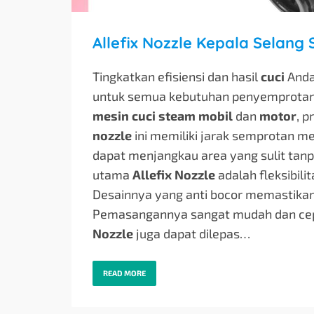
Tingkatkan efisiensi dan hasil
cuci
Anda
untuk semua kebutuhan penyemprotan b
mesin cuci steam mobil
dan
motor
, p
nozzle
ini memiliki jarak semprotan m
dapat menjangkau area yang sulit ta
utama
Allefix Nozzle
adalah fleksibil
Desainnya yang anti bocor memastikan 
Pemasangannya sangat mudah dan ce
Nozzle
juga dapat dilepas…
READ MORE