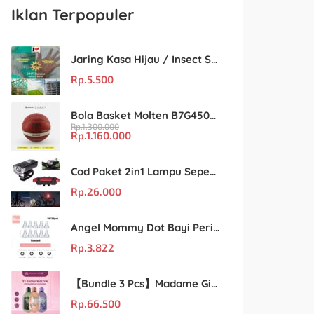
Iklan Terpopuler
Jaring Kasa Hijau / Insect Screen Net – Kualitas Terjamin & Harga Eceran Terjangkau
Rp.
5.500
Bola Basket Molten B7G4500 Size 7 – Resmi FIBA & IBL
Rp.
1.300.000
Rp.
1.160.000
Cod Paket 2in1 Lampu Sepeda Led Light Depan Dan Belakang Rechargeable
Rp.
26.000
Angel Mommy Dot Bayi Peristaltic S/M/L/X-Cut / Puting Lebar Buram 10pcs
Rp.
3.822
【Bundle 3 Pcs】Madame Gie Shower Glow – Solusi Perawatan Kulit dalam Satu Paket!
Rp.
66.500