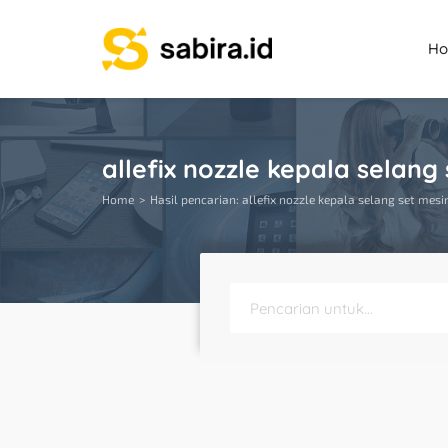
H
allefix nozzle kepala selang
Home
Hasil pencarian: allefix nozzle kepala selang set mes