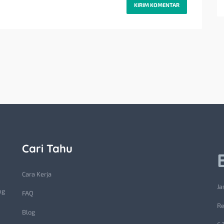
Cari Tahu
Cara Kerja
Ja
ng
FAQ
Re
Blog