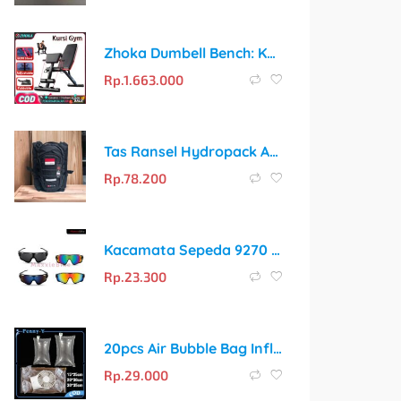
Zhoka Dumbell Bench: Kursi Gym Multifungsi untuk Latihan Lengkap di Rumah
Rp.
1.663.000
Tas Ransel Hydropack Adventure Multifungsi untuk Aktivitas Outdoor
Rp.
78.200
Kacamata Sepeda 9270 Lensa Anti Silau dengan 4 Pilihan Warna
Rp.
23.300
20pcs Air Bubble Bag Inflatable Buffer Bag 30*35cm Pelindung Pengiriman
Rp.
29.000