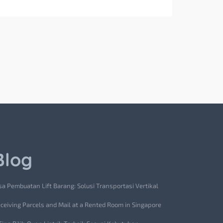
Blog
sa Pembuatan Lift Barang: Solusi Transportasi Vertikal
ceiving Parcels and Mail at a Rented Room in Singapore