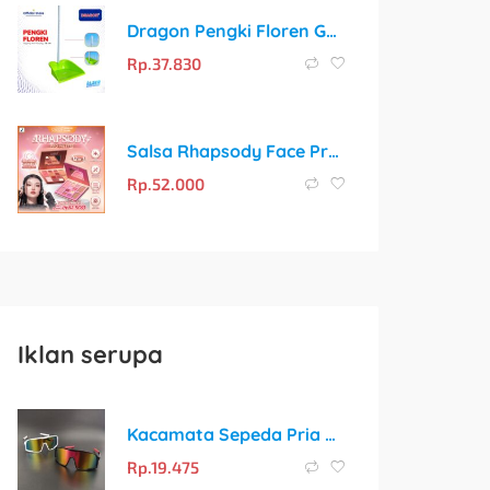
Dragon Pengki Floren Gagang Besi 72cm Serokan Sampah Plastik Anti Karat PP832
Rp.
37.830
Salsa Rhapsody Face Pro Palette: Satu Palet untuk Semua Kebutuhan Makeup
Rp.
52.000
Iklan serupa
Kacamata Sepeda Pria & Wanita Hitam UV400 – Perlindungan Optimal untuk Aktivitas Outdoor
Rp.
19.475