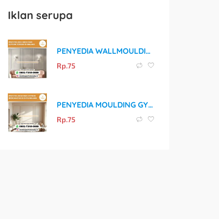
Iklan serupa
PENYEDIA WALLMOULDING GYPSUM TERBAIK DI MALANG
Rp.
75
PENYEDIA MOULDING GYPSUM BERKUALITAS DI KOTA MALANG
Rp.
75